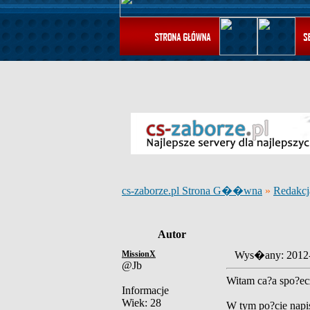
cs-zaborze.pl Strona G��wna
»
Redakcj
Autor
MissionX
Wys�any: 2012
@Jb
Witam ca?a spo?ec
Informacje
Wiek: 28
W tym po?cie napi