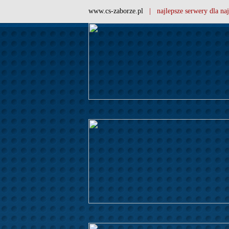
www.cs-zaborze.pl
| najlepsze serwery dla naj