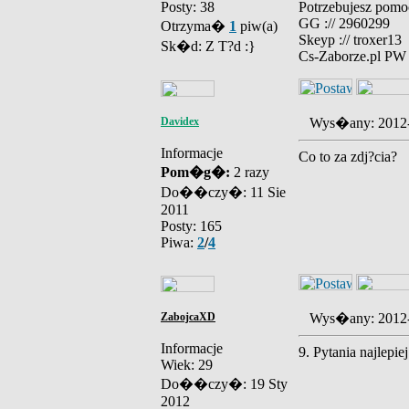
Posty: 38
Potrzebujesz pomoc
GG :// 2960299
Otrzyma�
1
piw(a)
Skeyp :// troxer13
Sk�d: Z T?d :}
Cs-Zaborze.pl PW
Davidex
Wys�any: 2012
Informacje
Co to za zdj?cia?
Pom�g�:
2 razy
Do��czy�: 11 Sie
2011
Posty: 165
Piwa:
2
/
4
ZabojcaXD
Wys�any: 2012
Informacje
9. Pytania najlepie
Wiek: 29
Do��czy�: 19 Sty
2012