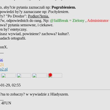
o, aby?cie pytania zaznaczali np:
Pogrubieniem.
odpowiedzi by?y zaznaczane np:
Pochyleniem.
u?y? "Po Drodze":
Podkre?lenia.
r?w, odpowiednich do rang. Np:
@JailBreak = Zielony
,
Administrator
adawa? pytania sensowne, i ciekawe.
n by? estetyczny.
zasz wywiad, powiniene? zachowa? kultur?.
sadach ortografii.
ionX.
__
66
221
o2.pl
-01-29, 02:55
?na to zobaczy? w wywiadzie z Hladyszem.
__
na 4FUN