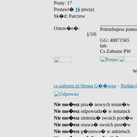
Posty: 17
Postawi�
16
piw(a)
Sk�d: Parczew
_______________
Ostrze�e�:
Potrzebujesz pomoc
1
/3/6
GG: 40871565
lub:
Cs Zaborze PW
Wy
cs-zaborze.pl Strona G��wna
»
Redakcj
Nie mo�esz
pisa� nowych temat�w
Nie mo�esz
odpowiada� w tematach
Nie mo�esz
zmienia� swoich post�w
Nie mo�esz
usuwa� swoich post�w
Nie mo�esz
g�osowa� w ankietach