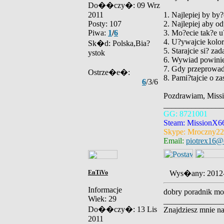
Do��czy�: 09 Wrz
2011
1. Najlepiej by by?
Posty: 107
2. Najlepiej aby 
Piwa:
1
/
6
3. Mo?ecie tak?e 
4. U?ywajcie kolo
Sk�d: Polska,Bia?
5. Starajcie si? z
ystok
6. Wywiad powinie
7. Gdy przeprowad
Ostrze�e�:
8. Pami?tajcie o za
6
/3/6
Pozdrawiam, Miss
_______________
GG: 8721001
Steam: MissionX6
Skype: Mroczny2
Email:
piotrex16@
EnTiVo
Wys�any: 2012
Informacje
dobry poradnik mo
Wiek: 29
_______________
Do��czy�: 13 Lis
Znajdziesz mnie 
2011