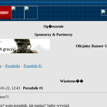
Og�oszenie
Sponsorzy & Partnerzy
Oficjalny Banner S
a
»
Poradniki
»
Poradnik #1
Wiadomo��
-01-22, 12:43
Poradnik #1
zno??.
sz? wam poradnik, jak napisa? ?adny wywiad.