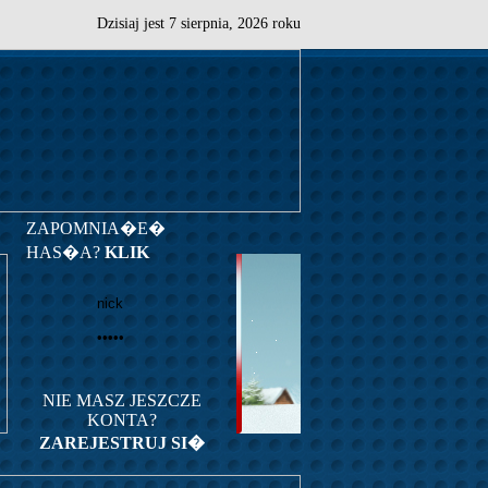
Dzisiaj jest
7
sierpnia,
2026 roku
ZAPOMNIA�E�
HAS�A?
KLIK
NIE MASZ JESZCZE
KONTA?
ZAREJESTRUJ SI�