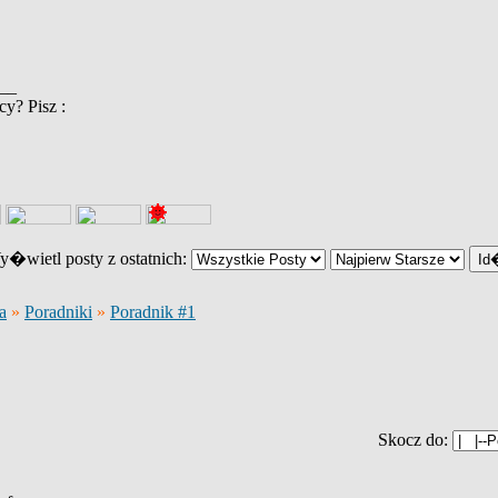
__
y? Pisz :
�wietl posty z ostatnich:
a
»
Poradniki
»
Poradnik #1
Skocz do: