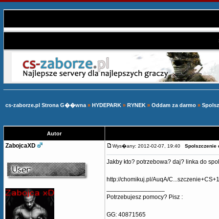
cs-zaborze.pl Strona G��wna
»
HYDEPARK
»
RYNEK
»
Oddam za darmo
»
Spolsz
Autor
ZabojcaXD
Wys�any: 2012-02-07, 19:40
Spolszczenie 
Jakby kto? potrzebowa? daj? linka do spo
http://chomikuj.pl/AuqA/C...szczenie+CS+1
_________________
Potrzebujesz pomocy? Pisz :
GG: 40871565