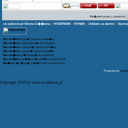
Wy�wietl posty z ostatnich:
cs-zaborze.pl Strona G��wna
»
HYDEPARK
»
RYNEK
»
Oddam za darmo
»
Spolsz
Nie mo�esz
pisa� nowych temat�w
Nie mo�esz
odpowiada� w tematach
Nie mo�esz
zmienia� swoich post�w
Nie mo�esz
usuwa� swoich post�w
Nie mo�esz
g�osowa� w ankietach
Nie mo�esz
za��cza� plik�w na tym forum
Mo�esz
�ci�ga� za��czniki na tym forum
Powered by
phpB
Copyright 2010 by www.cs-zaborze.pl