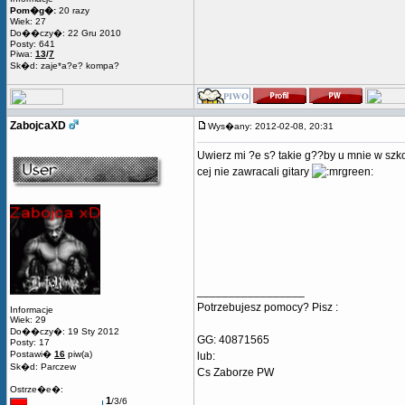
Pom�g�:
20 razy
Wiek: 27
Do��czy�: 22 Gru 2010
Posty: 641
Piwa:
13
/
7
Sk�d: zaje*a?e? kompa?
ZabojcaXD
Wys�any: 2012-02-08, 20:31
Uwierz mi ?e s? takie g??by u mnie w szko
cej nie zawracali gitary
_________________
Potrzebujesz pomocy? Pisz :
Informacje
Wiek: 29
Do��czy�: 19 Sty 2012
GG: 40871565
Posty: 17
Postawi�
16
piw(a)
lub:
Sk�d: Parczew
Cs Zaborze PW
Ostrze�e�:
1
/3/6