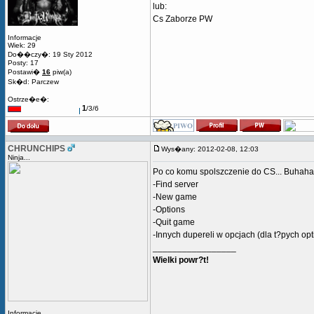
lub:
Cs Zaborze PW
Informacje
Wiek: 29
Do��czy�: 19 Sty 2012
Posty: 17
Postawi�
16
piw(a)
Sk�d: Parczew
Ostrze�e�:
1
/3/6
CHRUNCHIPS
Wys�any: 2012-02-08, 12:03
Ninja...
Po co komu spolszczenie do CS... Buhahah
-Find server
-New game
-Options
-Quit game
-Innych dupereli w opcjach (dla t?pych opt
_________________
Wielki powr?t!
Informacje