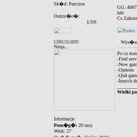
Sk�d: Parczew
GG: 4087
lub:
Ostrze�e�:
Cs Zabor
1
/3/6
CHRUNCHIPS
Wys�an
Ninja...
Po co kom
-Find serv
-New ga
-Options
-Quit gam
-Innych du
________
Wielki p
Informacje
Pom�g�:
20 razy
Wiek: 27