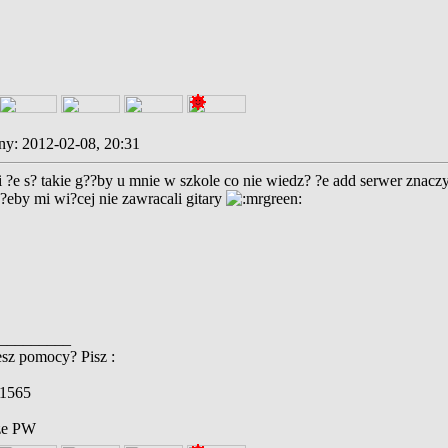
y: 2012-02-08, 20:31
?e s? takie g??by u mnie w szkole co nie wiedz? ?e add serwer znaczy 
 ?eby mi wi?cej nie zawracali gitary
_________
esz pomocy? Pisz :
1565
ze PW