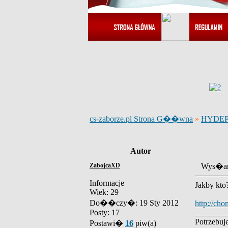
cs-zaborze.pl Strona G��wna
»
HYDE
Autor
ZabojcaXD
Wys�an
Informacje
Jakby kto
Wiek: 29
Do��czy�: 19 Sty 2012
http://ch
Posty: 17
________
Potrzebuj
Postawi�
16
piw(a)