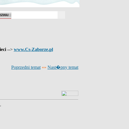
ieci
-->
www.Cs-Zaborze.pl
Poprzedni temat
«»
Nast�pny temat
.