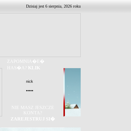
Dzisiaj jest
6
sierpnia,
2026 roku
ZAPOMNIA�E�
HAS�A?
KLIK
NIE MASZ JESZCZE
KONTA?
ZAREJESTRUJ SI�