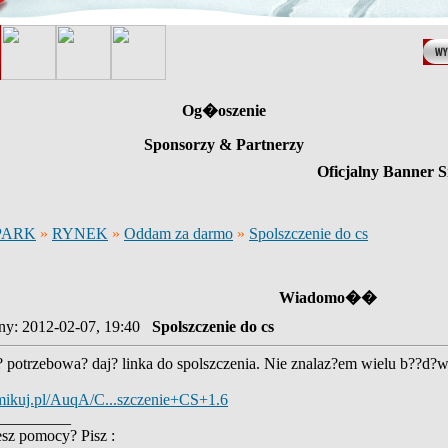
Og�oszenie
Sponsorzy & Partnerzy
Oficjalny Banner S
PARK
»
RYNEK
»
Oddam za darmo
»
Spolszczenie do cs
Wiadomo��
y: 2012-02-07, 19:40
Spolszczenie do cs
? potrzebowa? daj? linka do spolszczenia. Nie znalaz?em wielu b??d?w
omikuj.pl/AuqA/C...szczenie+CS+1.6
_________
esz pomocy? Pisz :