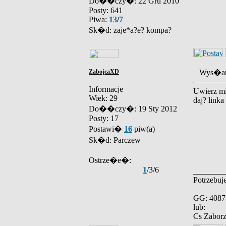
Do��czy�: 22 Gru 2010
Posty: 641
Piwa:
13
/
7
Sk�d: zaje*a?e? kompa?
ZabojcaXD
Wys�an
Informacje
Uwierz mi 
Wiek: 29
daj? linka
Do��czy�: 19 Sty 2012
Posty: 17
Postawi�
16
piw(a)
Sk�d: Parczew
Ostrze�e�:
1
/3/6
________
Potrzebuj
GG: 4087
lub:
Cs Zabor