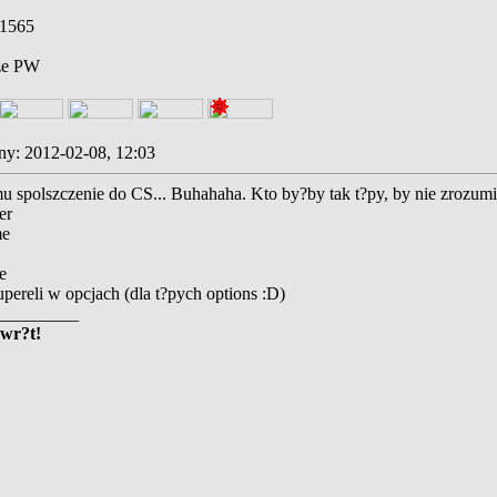
1565
ze PW
y: 2012-02-08, 12:03
u spolszczenie do CS... Buhahaha. Kto by?by tak t?py, by nie zrozumi
er
me
e
pereli w opcjach (dla t?pych options :D)
_________
owr?t!