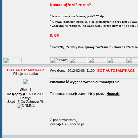
Kontaktuj?c si? ze mn?
*
Nie odpisuj? na "siema, jeste? ?" itp.
*
U?ywaj polskich znak?w, pisz gramatycznie przy tym u?ywaj 
*
Zaczynaj?c rozmow? na Gadu-Gadu przedstaw si? i od razu 
INNE
*
Pami?taj, ?e wszystkie sprawy zwi?zane z Zaborze za?atwiaci
BOT AUTOZAMYKACZ
Wys�any: 2012-02-08, 11:30
BOT AUTOZAMYKACZ
Pilnuje porządku
Wiadomość wygenerowana automatycznie
Wiek:
1
Ten temat zosta� zamkni�ty przez:
HetmaN
Do�ączy�:
02.08.2009
Posty:
Skąd:
Z Cs-Zaborze.PL
Z pozdrowieniami,
Zesp� Cs-Zaborze.pl.