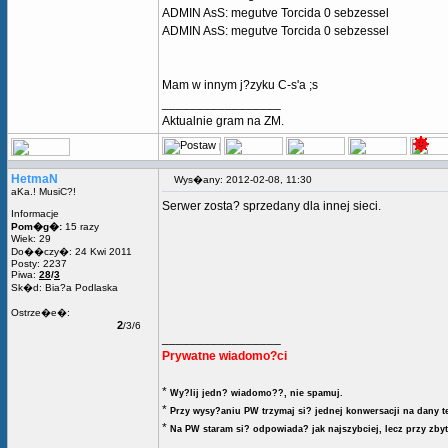
ADMIN AsS: megutve Torcida 0 sebzessel
ADMIN AsS: megutve Torcida 0 sebzessel
Mam w innym j?zyku C-s'a ;s
_________________
Aktualnie gram na ZM.
HetmaN
Wys�any: 2012-02-08, 11:30
aKa.! MusiC?!
Serwer zosta? sprzedany dla innej sieci.
Informacje
Pom�g�:
15 razy
Wiek: 29
Do��czy�: 24 Kwi 2011
Posty: 2237
Piwa:
28
/
3
Sk�d: Bia?a Podlaska
Ostrze�e�:
2
/3/6
_________________
Prywatne wiadomo?ci
*
Wy?lij jedn? wiadomo??, nie spamuj.
*
Przy wysy?aniu PW trzymaj si? jednej konwersacji na dany t
*
Na PW staram si? odpowiada? jak najszybciej, lecz przy zby