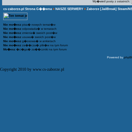
Wy�wietl posty z ostatnich:
cs-zaborze.pl Strona G��wna
»
NASZE SERWERY
»
Zaborze [JailBreak] Steam/N
Nie mo�esz
pisa� nowych temat�w
Nie mo�esz
odpowiada� w tematach
Nie mo�esz
zmienia� swoich post�w
Nie mo�esz
usuwa� swoich post�w
Nie mo�esz
g�osowa� w ankietach
Nie mo�esz
za��cza� plik�w na tym forum
Mo�esz
�ci�ga� za��czniki na tym forum
Powered by
phpB
Copyright 2010 by www.cs-zaborze.pl