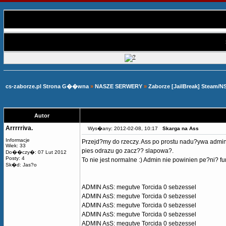
cs-zaborze.pl Strona G��wna
»
NASZE SERWERY
»
Zaborze [JailBreak] Steam/N
Autor
Arrrrriva.
Wys�any: 2012-02-08, 10:17
Skarga na Ass
Informacje
Przejd?my do rzeczy. Ass po prostu nadu?ywa admina
Wiek: 33
pies odrazu go zacz?? slapowa?.
Do��czy�: 07 Lut 2012
Posty: 4
To nie jest normalne :) Admin nie powinien pe?ni? f
Sk�d: Jas?o
ADMIN AsS: megutve Torcida 0 sebzessel
ADMIN AsS: megutve Torcida 0 sebzessel
ADMIN AsS: megutve Torcida 0 sebzessel
ADMIN AsS: megutve Torcida 0 sebzessel
ADMIN AsS: megutve Torcida 0 sebzessel