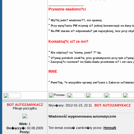
_________________
Prywatne wiadomo?ci
*
Wy?lij jedn? wiadomo??, nie spamuj.
*
Przy wysy?aniu PW trzymaj si? jednej konwersacji na dany t
*
Na PW staram si? odpowiada? jak najszybciej, lecz przy zby
Kontaktuj?c si? ze mn?
*
Nie odpisuj? na "siema, jeste? ?" itp.
*
U?ywaj polskich znak?w, pisz gramatycznie przy tym u?ywaj 
*
Zaczynaj?c rozmow? na Gadu-Gadu przedstaw si? i od razu 
INNE
*
Pami?taj, ?e wszystkie sprawy zwi?zane z Zaborze za?atwiaci
BOT AUTOZAMYKACZ
Wys�any: 2012-01-23, 22:11
BOT AUTOZAMYKACZ
Pilnuje porządku
Wiadomość wygenerowana automatycznie
Wiek:
1
Ten temat zosta� zamkni�ty przez:
HetmaN
Do�ączy�:
02.08.2009
Posty: