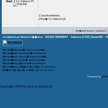
Skąd:
Z Cs-Zaborze.PL
Z pozdrowieniami,
Zesp� Cs-Zaborze.pl.
Wy�wietl posty z ostatnich:
cs-zaborze.pl Strona G��wna
»
NASZE SERWERY
»
Zaborze [COD] Steam/NS
»
R
Nie mo�esz
pisa� nowych temat�w
Nie mo�esz
odpowiada� w tematach
Nie mo�esz
zmienia� swoich post�w
Nie mo�esz
usuwa� swoich post�w
Nie mo�esz
g�osowa� w ankietach
Nie mo�esz
za��cza� plik�w na tym forum
Mo�esz
�ci�ga� za��czniki na tym forum
Powered by
phpB
Copyright 2010 by www.cs-zaborze.pl