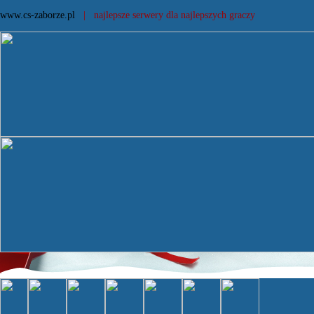
www.cs-zaborze.pl
| najlepsze serwery dla najlepszych graczy