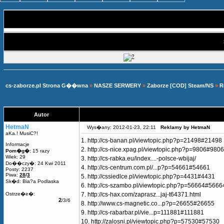
cs-zaborze.pl Strona G��wna
»
NASZE SERWERY
»
Zaborze [COD] Steam/NS
»
R
Autor
HetmaN
Wys�any: 2012-01-23, 22:11
Reklamy by HetmaN
aKa.! MusiC?!
1.
http://cs-banan.pl/viewtopic.php?p=21498#21498
Informacje
2.
http://cs-nice.xpag.pl/viewtopic.php?p=9806#9806
Pom�g�:
15 razy
Wiek: 29
3.
http://cs-rabka.eu/index....-polsce-wbijaj/
Do��czy�: 24 Kwi 2011
4.
http://cs-centrum.com.pl/...p?p=54661#54661
Posty: 2237
Piwa:
28
/
3
5.
http://cssiedlce.pl/viewtopic.php?p=4431#4431
Sk�d: Bia?a Podlaska
6.
http://cs-szambo.pl/viewtopic.php?p=56664#5666
Ostrze�e�:
7.
http://cs-hax.com/zaprasz...jaj-t64371.html
2
/3/6
8.
http://www.cs-magnetic.co...p?p=26655#26655
9.
http://cs-rabarbar.pl/vie...p=111881#111881
10.
http://zalosni.pl/viewtopic.php?p=57530#57530