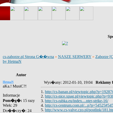
Sp
cs-zaborze.pl Strona G��wna
»
NASZE SERWERY
»
Zaborze [
by HetmaN
Autor
HetmaN
Wys�any: 2012-01-10, 19:04
Reklamy 
aKa.! MusiC?!
1.
http://cs-banan.pl/viewtopic.php?p=1928
Informacje
2.
http://cs-nice.xpag.pl/viewtopic.php?p=9
Pom�g�:
15 razy
3.
http://cs-rabka.eu/index....nter-strike-16/
Wiek: 29
4.
http://cs-centrum.com.pl/...p?p=54525#54
5.
http://www.cs-valve.czo.pl/postlink/181.
Do��czy�: 24