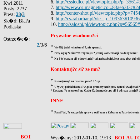
6.
http://cssiedlce.pl/viewtopic.php?p=3561
Kwi 2011
7.
http://www.cs-magnetic.co...83aeb3f3c#2
Posty: 2237
8.
http://center-shot.pl/viewtopic.php?p=74
Piwa:
28
/
3
9.
http://cs-rabarbar.pl/vie...p=109363#1093
Sk�d: Bia?a
10.
http://zalosni.pl/viewtopic.php?p=56565
Podlaska
_________________
Prywatne wiadomo?ci
Ostrze�e�:
2
/3/6
*
Wy?lij jedn? wiadomo??, nie spamuj.
*
Przy wysy?aniu PW trzymaj si? jednej konwersacji na dany temat.
*
Na PW staram si? odpowiada? jak najszybciej, lecz przy zbyt du?ej
Kontaktuj?c si? ze mn?
*
Nie odpisuj? na "siema, jeste? ?" itp.
*
U?ywaj polskich znak?w, pisz gramatycznie przy tym u?ywaj znak?w
*
Zaczynaj?c rozmow? na Gadu-Gadu przedstaw si? i od razu przejd? d
INNE
*
Pami?taj, ?e wszystkie sprawy zwi?zane z Zaborze za?atwiacie tutaj
BOT
Wys�any: 2012-01-10, 19:13
BOT AUT