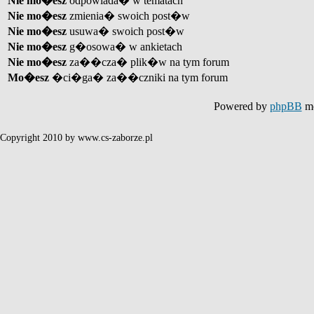
Nie mo�esz
odpowiada� w tematach
Nie mo�esz
zmienia� swoich post�w
Nie mo�esz
usuwa� swoich post�w
Nie mo�esz
g�osowa� w ankietach
Nie mo�esz
za��cza� plik�w na tym forum
Mo�esz
�ci�ga� za��czniki na tym forum
Powered by
phpBB
mo
Copyright 2010 by www.cs-zaborze.pl