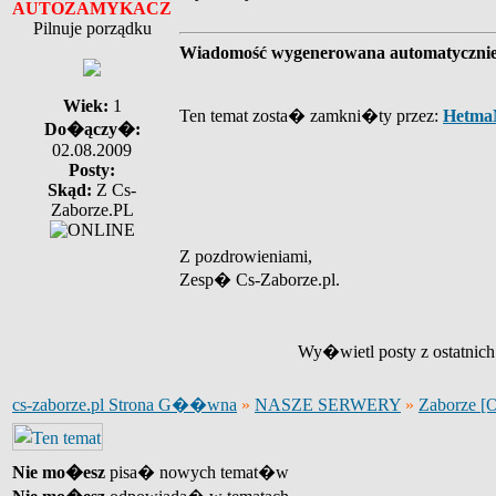
AUTOZAMYKACZ
Pilnuje porządku
Wiadomość wygenerowana automatyczni
Wiek:
1
Ten temat zosta� zamkni�ty przez:
Hetma
Do�ączy�:
02.08.2009
Posty:
Skąd:
Z Cs-
Zaborze.PL
Z pozdrowieniami,
Zesp� Cs-Zaborze.pl.
Wy�wietl posty z ostatnic
cs-zaborze.pl Strona G��wna
»
NASZE SERWERY
»
Zaborze [
Nie mo�esz
pisa� nowych temat�w