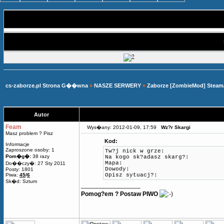
cs-zaborze.pl Strona G��wna
»
NASZE SERWERY
»
Zaborze [ZombieMod] Steam
Autor
Feam
Wys�any: 2012-01-09, 17:59
Wz?r Skargi
Masz problem ? Pisz
Kod:
Informacje
Zaproszone osoby: 1
Tw?j nick w grze:
Pom�g�:
38 razy
Na kogo sk?adasz skarg?:
Mapa:
Do��czy�: 27 Sty 2011
Dowody:
Posty: 1801
Piwa:
45
/
6
Opisz sytuacj?:
Sk�d: Sztum
_________________
Pomog?em ? Postaw PIWO