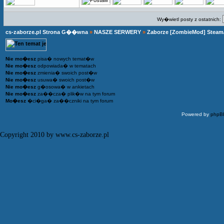
Wy�wietl posty z ostatnich:
cs-zaborze.pl Strona G��wna
»
NASZE SERWERY
»
Zaborze [ZombieMod] Steam
Nie mo�esz
pisa� nowych temat�w
Nie mo�esz
odpowiada� w tematach
Nie mo�esz
zmienia� swoich post�w
Nie mo�esz
usuwa� swoich post�w
Nie mo�esz
g�osowa� w ankietach
Nie mo�esz
za��cza� plik�w na tym forum
Mo�esz
�ci�ga� za��czniki na tym forum
Powered by
phpB
Copyright 2010 by www.cs-zaborze.pl