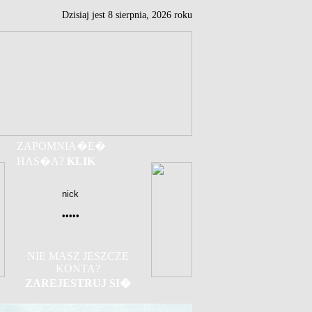
Dzisiaj jest
8
sierpnia,
2026 roku
ZAPOMNIA�E�
HAS�A?
KLIK
NIE MASZ JESZCZE
KONTA?
ZAREJESTRUJ SI�