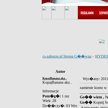
cs-zaborze.pl Strona G��wna
»
HYDE
Autor
KopajBanana aka .
Wys�any: 2011
KopajBanana aka .
zamienie konto w n
Informacje
______________
Pom�g�:
1 raz
Go�� wiem , ?e 
Wiek: 28
Go��
Kopnij So
Do��czy�: 03 Wrz
Autor postu otrz