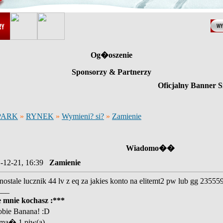
Og�oszenie
Sponsorzy & Partnerzy
Oficjalny Banner S
PARK
»
RYNEK
»
Wymieni? si?
»
Zamienie
Wiadomo��
-12-21, 16:39
Zamienie
ostale lucznik 44 lv z eq za jakies konto na elitemt2 pw lub gg 235559
___
mnie kochasz :***
bie Banana! :D
yma� 1 piw(a)