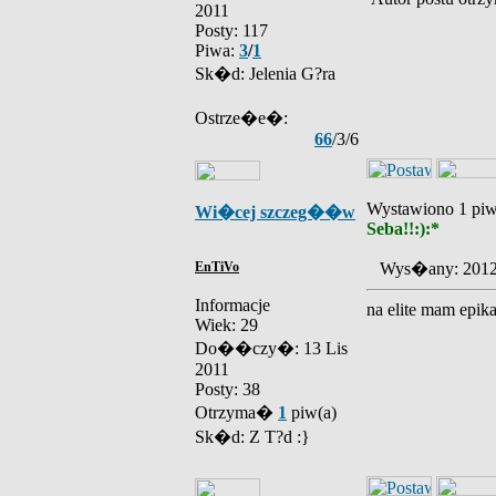
2011
Posty: 117
Piwa:
3
/
1
Sk�d: Jelenia G?ra
Ostrze�e�:
66
/3/6
Wystawiono 1 piw
Wi�cej szczeg��w
Seba!!:):*
EnTiVo
Wys�any: 2012
Informacje
na elite mam epika
Wiek: 29
Do��czy�: 13 Lis
2011
Posty: 38
Otrzyma�
1
piw(a)
Sk�d: Z T?d :}