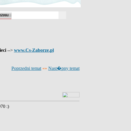
ieci
-->
www.Cs-Zaborze.pl
Poprzedni temat
«»
Nast�pny temat
70 :)