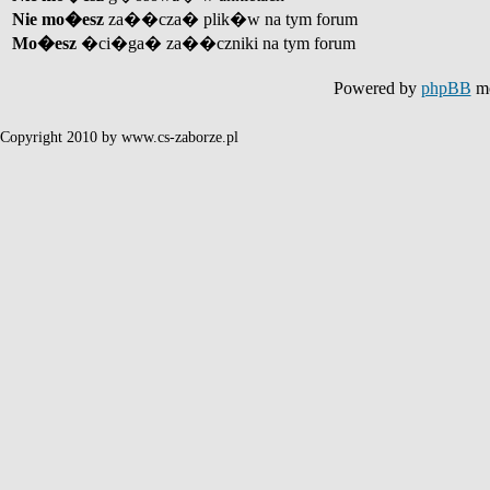
Nie mo�esz
za��cza� plik�w na tym forum
Mo�esz
�ci�ga� za��czniki na tym forum
Powered by
phpBB
mo
Copyright 2010 by www.cs-zaborze.pl