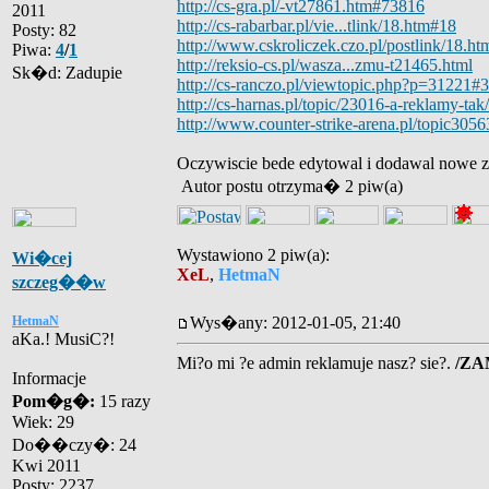
http://cs-gra.pl/-vt27861.htm#73816
2011
http://cs-rabarbar.pl/vie...tlink/18.htm#18
Posty: 82
http://www.cskroliczek.czo.pl/postlink/18.h
Piwa:
4
/
1
http://reksio-cs.pl/wasza...zmu-t21465.html
Sk�d: Zadupie
http://cs-ranczo.pl/viewtopic.php?p=31221#
http://cs-harnas.pl/topic/23016-a-reklamy-tak/
http://www.counter-strike-arena.pl/topic3056
Oczywiscie bede edytowal i dodawal nowe z
Autor postu otrzyma� 2 piw(a)
Wystawiono 2 piw(a):
Wi�cej
XeL
,
HetmaN
szczeg��w
HetmaN
Wys�any: 2012-01-05, 21:40
aKa.! MusiC?!
Mi?o mi ?e admin reklamuje nasz? sie?.
/Z
Informacje
Pom�g�:
15 razy
Wiek: 29
Do��czy�: 24
Kwi 2011
Posty: 2237