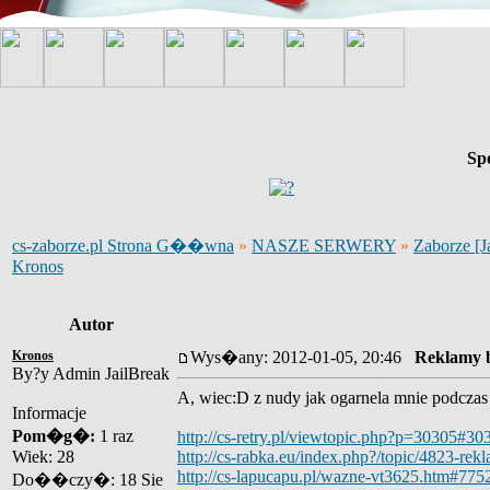
Sp
cs-zaborze.pl Strona G��wna
»
NASZE SERWERY
»
Zaborze [J
Kronos
Autor
Kronos
Wys�any: 2012-01-05, 20:46
Reklamy 
By?y Admin JailBreak
A, wiec:D z nudy jak ogarnela mnie podczas 
Informacje
Pom�g�:
1 raz
http://cs-retry.pl/viewtopic.php?p=30305#30
Wiek: 28
http://cs-rabka.eu/index.php?/topic/4823-rek
http://cs-lapucapu.pl/wazne-vt3625.htm#775
Do��czy�: 18 Sie