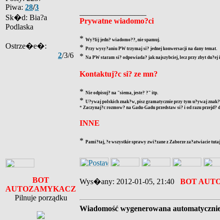
Piwa:
28
/
3
_________________
Sk�d: Bia?a
Prywatne wiadomo?ci
Podlaska
*
Wy?lij jedn? wiadomo??, nie spamuj.
Ostrze�e�:
*
Przy wysy?aniu PW trzymaj si? jednej konwersacji na dany temat.
2
/3/6
*
Na PW staram si? odpowiada? jak najszybciej, lecz przy zbyt du?ej
Kontaktuj?c si? ze mn?
*
Nie odpisuj? na "siema, jeste? ?" itp.
*
U?ywaj polskich znak?w, pisz gramatycznie przy tym u?ywaj znak?w
*
Zaczynaj?c rozmow? na Gadu-Gadu przedstaw si? i od razu przejd? d
INNE
*
Pami?taj, ?e wszystkie sprawy zwi?zane z Zaborze za?atwiacie tutaj
BOT
Wys�any: 2012-01-05, 21:40
BOT AUT
AUTOZAMYKACZ
Pilnuje porządku
Wiadomość wygenerowana automatyczni