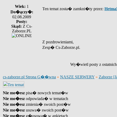
Wiek:
1
Ten temat zosta� zamkni�ty przez:
Hetma
Do�ączy�:
02.08.2009
Posty:
Skąd:
Z Cs-
Zaborze.PL
Z pozdrowieniami,
Zesp� Cs-Zaborze.pl.
Wy�wietl posty z ostatnic
cs-zaborze.pl Strona G��wna
»
NASZE SERWERY
»
Zaborze [J
Nie mo�esz
pisa� nowych temat�w
Nie mo�esz
odpowiada� w tematach
Nie mo�esz
zmienia� swoich post�w
Nie mo�esz
usuwa� swoich post�w
Nie mo�esz
g�osowa� w ankietach