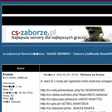
cs-zaborze.pl Strona G��wna
»
NASZE SERWERY
»
Zaborze [JailBreak] Steam/N
Autor
Kronos
Wys�any: 2012-01-05, 20:46
Reklamy by Kronos
By?y Admin JailBreak
A, wiec:D z nudy jak ogarnela mnie podczas sciagani
Informacje
Pom�g�:
1 raz
Wiek: 28
http://cs-retry.pl/viewtopic.php?p=30305#30305
Do��czy�: 18 Sie 2011
http://cs-rabka.eu/index.php?/topic/4823-reklama/
Posty: 82
Piwa:
4
/
1
http://cs-lapucapu.pl/wazne-vt3625.htm#7752
Sk�d: Zadupie
http://cs-gra.pl/-vt27861.htm#73816
http://cs-rabarbar.pl/vie...tlink/18.htm#18