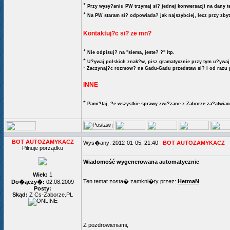
*
Przy wysy?aniu PW trzymaj si? jednej konwersacji na dany t
*
Na PW staram si? odpowiada? jak najszybciej, lecz przy zby
Kontaktuj?c si? ze mn?
*
Nie odpisuj? na "siema, jeste? ?" itp.
*
U?ywaj polskich znak?w, pisz gramatycznie przy tym u?ywaj 
*
Zaczynaj?c rozmow? na Gadu-Gadu przedstaw si? i od razu 
INNE
*
Pami?taj, ?e wszystkie sprawy zwi?zane z Zaborze za?atwiaci
BOT AUTOZAMYKACZ
Wys�any: 2012-01-05, 21:40
BOT AUTOZAMYKACZ
Pilnuje porządku
Wiadomość wygenerowana automatycznie
Wiek:
1
Ten temat zosta� zamkni�ty przez:
HetmaN
Do�ączy�:
02.08.2009
Posty:
Skąd:
Z Cs-Zaborze.PL
Z pozdrowieniami,