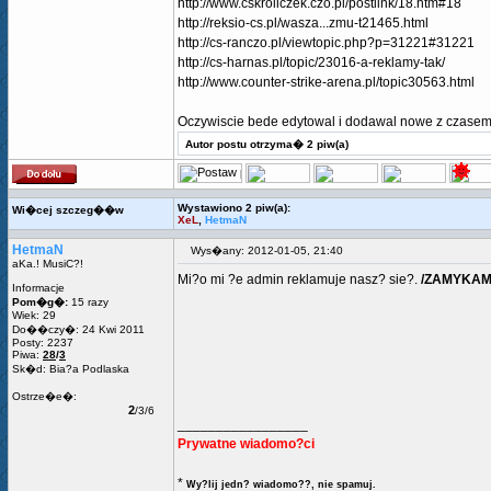
http://www.cskroliczek.czo.pl/postlink/18.htm#18
http://reksio-cs.pl/wasza...zmu-t21465.html
http://cs-ranczo.pl/viewtopic.php?p=31221#31221
http://cs-harnas.pl/topic/23016-a-reklamy-tak/
http://www.counter-strike-arena.pl/topic30563.html
Oczywiscie bede edytowal i dodawal nowe z czasem
Autor postu otrzyma� 2 piw(a)
Wystawiono 2 piw(a):
Wi�cej szczeg��w
XeL
,
HetmaN
HetmaN
Wys�any: 2012-01-05, 21:40
aKa.! MusiC?!
Mi?o mi ?e admin reklamuje nasz? sie?.
/ZAMYKA
Informacje
Pom�g�:
15 razy
Wiek: 29
Do��czy�: 24 Kwi 2011
Posty: 2237
Piwa:
28
/
3
Sk�d: Bia?a Podlaska
Ostrze�e�:
2
/3/6
_________________
Prywatne wiadomo?ci
*
Wy?lij jedn? wiadomo??, nie spamuj.