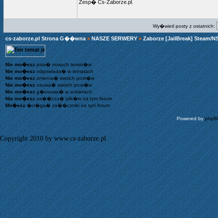
Zesp� Cs-Zaborze.pl.
Wy�wietl posty z ostatnich:
cs-zaborze.pl Strona G��wna
»
NASZE SERWERY
»
Zaborze [JailBreak] Steam/N
Nie mo�esz
pisa� nowych temat�w
Nie mo�esz
odpowiada� w tematach
Nie mo�esz
zmienia� swoich post�w
Nie mo�esz
usuwa� swoich post�w
Nie mo�esz
g�osowa� w ankietach
Nie mo�esz
za��cza� plik�w na tym forum
Mo�esz
�ci�ga� za��czniki na tym forum
Powered by
phpB
Copyright 2010 by www.cs-zaborze.pl