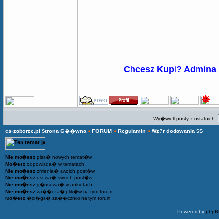
Chcesz Kupi? Admina
Wy�wietl posty z ostatnich:
cs-zaborze.pl Strona G��wna
»
FORUM
»
Regulamin
»
Wz?r dodawania SS
Nie mo�esz
pisa� nowych temat�w
Mo�esz
odpowiada� w tematach
Nie mo�esz
zmienia� swoich post�w
Nie mo�esz
usuwa� swoich post�w
Nie mo�esz
g�osowa� w ankietach
Nie mo�esz
za��cza� plik�w na tym forum
Mo�esz
�ci�ga� za��czniki na tym forum
Powered by
phpB