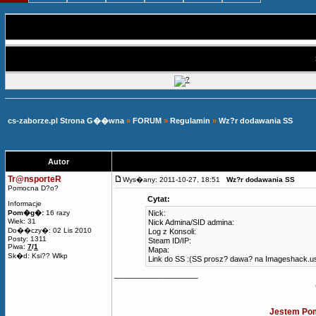
cs-zaborze.pl Strona G��wna
»
FORUM
»
Regulamin
»
Wz?r dodawania SS
Autor
Tr@nsporteR
Wys�any: 2011-10-27, 18:51
Wz?r dodawania SS
Pomocna D?o?
Cytat:
Informacje
Pom�g�:
16 razy
Nick:
Wiek: 31
Nick Admina/SID admina:
Do��czy�: 02 Lis 2010
Log z Konsoli:
Posty: 1311
Steam ID/IP:
Piwa:
7
/
1
Mapa:
Sk�d: Ksi?? Wlkp
Link do SS :(SS prosz? dawa? na Imageshack.u
_________________
Jestem Pom