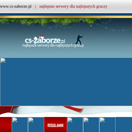
www.cs-zaborze.pl
| najlepsze serwery dla najlepszych graczy