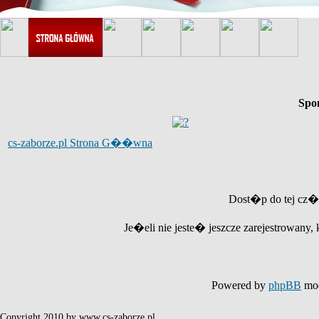
Spo
cs-zaborze.pl Strona G��wna
Dost�p do tej cz�
Je�eli nie jeste� jeszcze zarejestrowany, 
Powered by
phpBB
mod
Copyright 2010 by www.cs-zaborze.pl