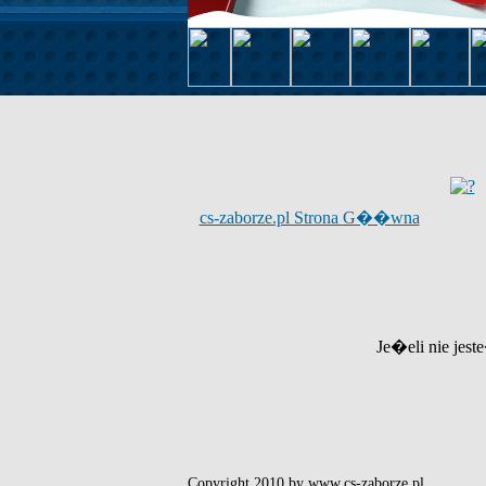
cs-zaborze.pl Strona G��wna
Je�eli nie jest
Copyright 2010 by www.cs-zaborze.pl