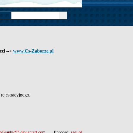
eci
-->
www.Cs-Zaborze.pl
ejestracyjnego.
oGraphic93.deviantart.com
Encoded:
zagi.pl