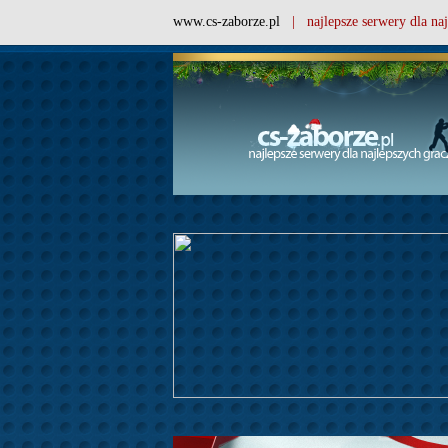
www.cs-zaborze.pl
| najlepsze serwery dla naj