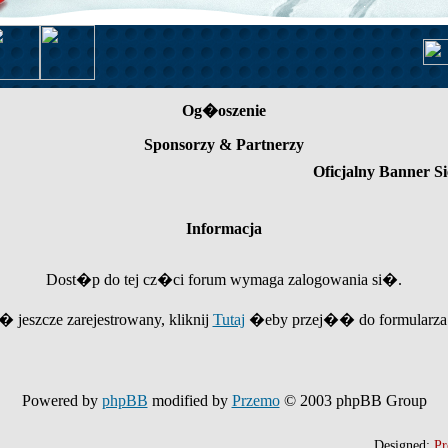
Og�oszenie
Sponsorzy & Partnerzy
Oficjalny Banner Si
Informacja
Dost�p do tej cz�ci forum wymaga zalogowania si�.
e� jeszcze zarejestrowany, kliknij
Tutaj
�eby przej�� do formularza r
Powered by
phpBB
modified by
Przemo
© 2003 phpBB Group
Designed:
Pr