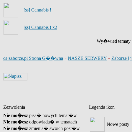
[ss] Cannabis !
[ss] Cannabis ! x2
Wy�wietl tematy z
cs-zaborze.pl Strona G��wna
»
NASZE SERWERY
»
Zaborze [
Zezwolenia
Legenda ikon
Nie mo�esz
pisa� nowych temat�w
Nie mo�esz
odpowiada� w tematach
Nowe posty
Nie mo�esz
zmienia� swoich post�w