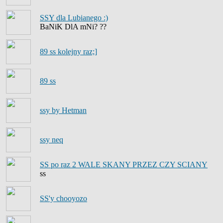
SSY dla Lubianego :)
BaNiK DlA mNi? ??
89 ss kolejny raz;]
89 ss
ssy by Hetman
ssy neq
SS po raz 2 WALE SKANY PRZEZ CZY SCIANY
ss
SS'y chooyozo