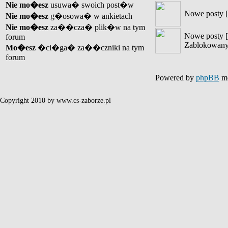
Nie mo�esz
usuwa� swoich post�w
Nowe posty [
Nie mo�esz
g�osowa� w ankietach
Nie mo�esz
za��cza� plik�w na tym
Nowe posty [
forum
Zablokowany
Mo�esz
�ci�ga� za��czniki na tym
forum
Powered by
phpBB
mo
Copyright 2010 by www.cs-zaborze.pl