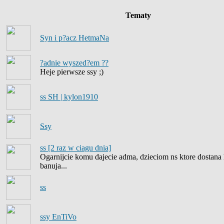
Tematy
Syn i p?acz HetmaNa
?adnie wyszed?em ??
Heje pierwsze ssy ;)
ss SH | kylon1910
Ssy
ss [2 raz w ciagu dnia]
Ogarnijcie komu dajecie adma, dzieciom ns ktore dostana 
banuja...
ss
ssy EnTiVo