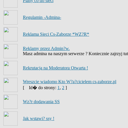
Plany co do sieci
Regulamin -Admina-
Reklama Sieci Cs-Zaborze *WZ?R*
Reklamy przez Admin?w.
Masz admina na naszym serwerze ? Koniecznie zajrzyj tut
Rekrutacja na Moderatora Otwarta !
Wreszcie wiadomo Kto W?a?cicielem cs-zaborze.pl
[
Id� do strony:
1
,
2
]
Wz?r dodawania SS
Jak wstawi? ssy !