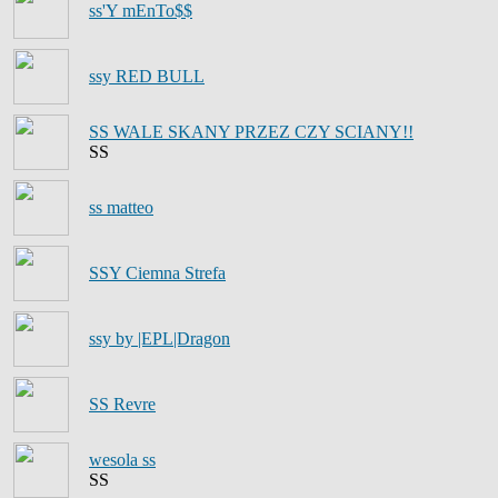
ss'Y mEnTo$$
ssy RED BULL
SS WALE SKANY PRZEZ CZY SCIANY!!
SS
ss matteo
SSY Ciemna Strefa
ssy by |EPL|Dragon
SS Revre
wesola ss
SS