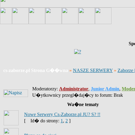
Sp
cs-zaborze.pl Strona G��wna
»
NASZE SERWERY
»
Zaborze
Moderatorzy:
Administrator
,
Junior Admin
,
Moder
U�ytkownicy przegl�daj�cy to forum: Brak
Wa�ne tematy
Nowe Serwery Cs-Zaborze.pl JU? S? !!
[
Id� do strony:
1
,
2
]