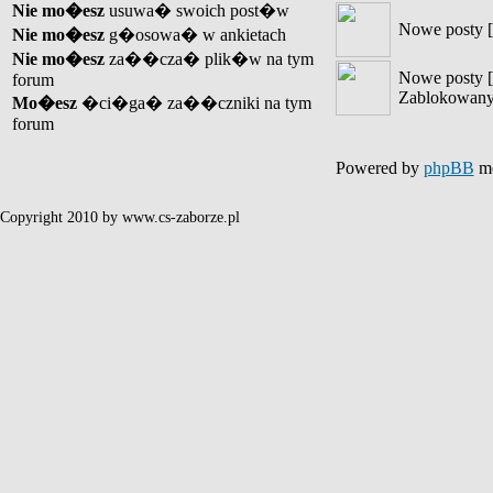
Nie mo�esz
usuwa� swoich post�w
Nowe posty [
Nie mo�esz
g�osowa� w ankietach
Nie mo�esz
za��cza� plik�w na tym
Nowe posty [
forum
Zablokowany
Mo�esz
�ci�ga� za��czniki na tym
forum
Powered by
phpBB
mo
Copyright 2010 by www.cs-zaborze.pl