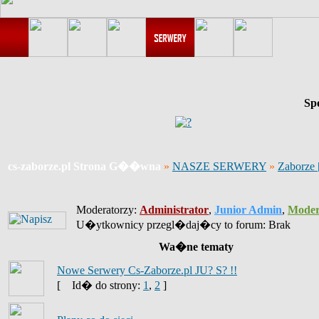
Sp
cs-zaborze.pl Strona G��wna
»
NASZE SERWERY
»
Zaborze
Moderatorzy:
Administrator
,
Junior Admin
,
Moder
U�ytkownicy przegl�daj�cy to forum: Brak
Wa�ne tematy
Nowe Serwery Cs-Zaborze.pl JU? S? !!
[
Id� do strony:
1
,
2
]