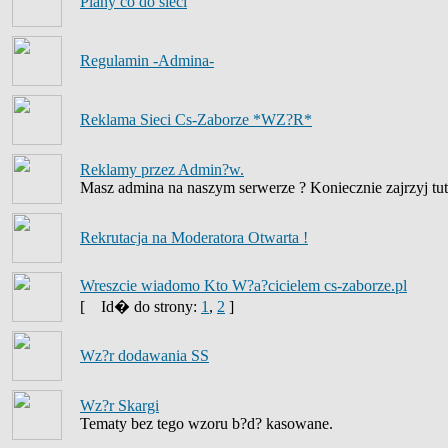
Plany co do sieci
Regulamin -Admina-
Reklama Sieci Cs-Zaborze *WZ?R*
Reklamy przez Admin?w.
Masz admina na naszym serwerze ? Koniecznie zajrzyj tut
Rekrutacja na Moderatora Otwarta !
Wreszcie wiadomo Kto W?a?cicielem cs-zaborze.pl
[
Id� do strony:
1
,
2
]
Wz?r dodawania SS
Wz?r Skargi
Tematy bez tego wzoru b?d? kasowane.