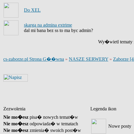
Do XEL
skarga na admina extrime
dal mi bana bez ss to ma byc admin?
Wy�wietl tematy z
cs-zaborze.pl Strona G��wna
»
NASZE SERWERY
»
Zaborze [
Zezwolenia
Legenda ikon
Nie mo�esz
pisa� nowych temat�w
Nie mo�esz
odpowiada� w tematach
Nowe posty
Nie mo�esz
zmienia� swoich post�w