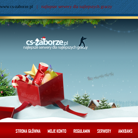
www.cs-zaborze.pl
| najlepsze serwery dla najlepszych graczy