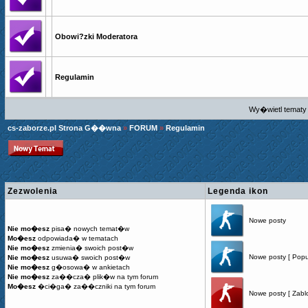
Obowi?zki Moderatora
Regulamin
Wy�wietl tematy 
cs-zaborze.pl Strona G��wna
»
FORUM
»
Regulamin
Zezwolenia
Legenda ikon
Nowe posty
Nie mo�esz
pisa� nowych temat�w
Mo�esz
odpowiada� w tematach
Nie mo�esz
zmienia� swoich post�w
Nowe posty [ Popu
Nie mo�esz
usuwa� swoich post�w
Nie mo�esz
g�osowa� w ankietach
Nie mo�esz
za��cza� plik�w na tym forum
Mo�esz
�ci�ga� za��czniki na tym forum
Nowe posty [ Zabl