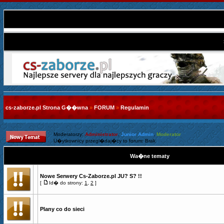
cs-zaborze.pl Strona G��wna
»
FORUM
»
Regulamin
Moderatorzy:
Administrator
,
Junior Admin
,
Moderator
U�ytkownicy przegl�daj�cy to forum: Brak
Wa�ne tematy
Nowe Serwery Cs-Zaborze.pl JU? S? !!
[
Id� do strony:
1
,
2
]
Plany co do sieci