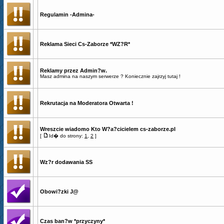
Regulamin -Admina-
Reklama Sieci Cs-Zaborze *WZ?R*
Reklamy przez Admin?w.
Masz admina na naszym serwerze ? Koniecznie zajrzyj tutaj !
Rekrutacja na Moderatora Otwarta !
Wreszcie wiadomo Kto W?a?cicielem cs-zaborze.pl
[
Id� do strony:
1
,
2
]
Wz?r dodawania SS
Obowi?zki J@
Czas ban?w *przyczyny*