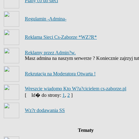
Plany co do sieci
Regulamin -Admina-
Reklama Sieci Cs-Zaborze *WZ?R*
Reklamy przez Admin?w.
Masz admina na naszym serwerze ? Koniecznie zajrzyj tut
Rekrutacja na Moderatora Otwarta !
Wreszcie wiadomo Kto W?a?cicielem cs-zaborze.pl
[
Id� do strony:
1
,
2
]
Wz?r dodawania SS
Tematy