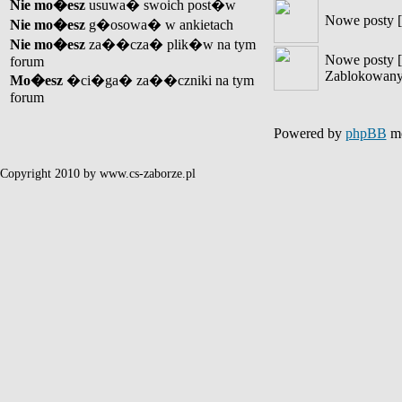
Nie mo�esz
usuwa� swoich post�w
Nowe posty [
Nie mo�esz
g�osowa� w ankietach
Nie mo�esz
za��cza� plik�w na tym
Nowe posty [
forum
Zablokowany
Mo�esz
�ci�ga� za��czniki na tym
forum
Powered by
phpBB
mo
Copyright 2010 by www.cs-zaborze.pl