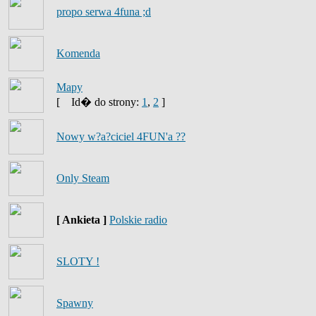
propo serwa 4funa ;d
Komenda
Mapy
[
Id� do strony:
1
,
2
]
Nowy w?a?ciciel 4FUN'a ??
Only Steam
[ Ankieta ]
Polskie radio
SLOTY !
Spawny