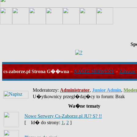
Sp
cs-zaborze.pl Strona G��wna
»
NASZE SERWERY
»
Zaborze
Moderatorzy:
Administrator
,
Junior Admin
,
Moder
U�ytkownicy przegl�daj�cy to forum: Brak
Wa�ne tematy
Nowe Serwery Cs-Zaborze.pl JU? S? !!
[
Id� do strony:
1
,
2
]