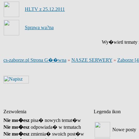
HLTV z 25.12.2011
Sprawa wa?na
Wy�wietl tematy z
cs-zaborze.pl Strona G��wna
»
NASZE SERWERY
»
Zaborze [
Zezwolenia
Legenda ikon
Nie mo�esz
pisa� nowych temat�w
Nie mo�esz
odpowiada� w tematach
Nowe posty
Nie mo�esz
zmienia� swoich post�w