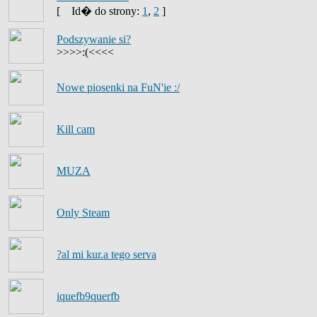
[
Id� do strony:
1
,
2
]
Podszywanie si?
>>>>:(<<<<
Nowe piosenki na FuN'ie :/
Kill cam
MUZA
Only Steam
?al mi kur.a tego serva
iquefb9querfb