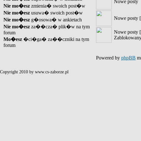
Nowe posty
Nie mo�esz
zmienia� swoich post�w
Nie mo�esz
usuwa� swoich post�w
Nowe posty [
Nie mo�esz
g�osowa� w ankietach
Nie mo�esz
za��cza� plik�w na tym
Nowe posty [
forum
Zablokowany
Mo�esz
�ci�ga� za��czniki na tym
forum
Powered by
phpBB
mo
Copyright 2010 by www.cs-zaborze.pl