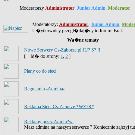
Moderatorzy
Administrator
,
Junior Admin
,
Moderator
Moderatorzy:
Administrator
,
Junior Admin
,
Moder
U�ytkownicy przegl�daj�cy to forum: Brak
Wa�ne tematy
Nowe Serwery Cs-Zaborze.pl JU? S? !!
[
Id� do strony:
1
,
2
]
Plany co do sieci
Regulamin -Admina-
Reklama Sieci Cs-Zaborze *WZ?R*
Reklamy przez Admin?w.
Masz admina na naszym serwerze ? Koniecznie zajrzyj tut