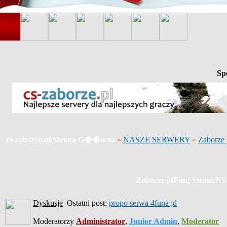
Sp
cs-zaborze.pl Strona G��wna
»
NASZE SERWERY
»
Zaborze
Zaborze [4Fun] Steam/NS
Dyskusje
Ostatni post:
propo serwa 4funa ;d
Moderatorzy
Administrator
,
Junior Admin
,
Moderator