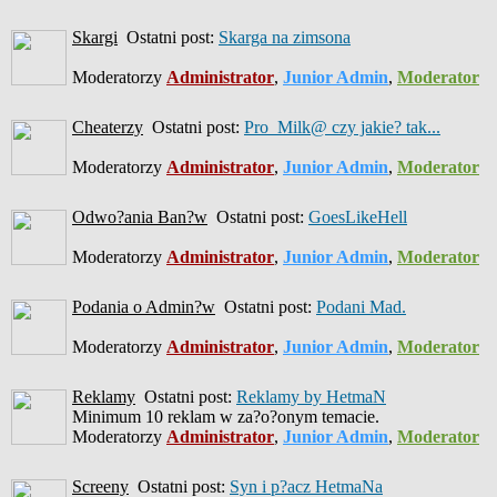
Skargi
Ostatni post:
Skarga na zimsona
Moderatorzy
Administrator
,
Junior Admin
,
Moderator
Cheaterzy
Ostatni post:
Pro_Milk@ czy jakie? tak...
Moderatorzy
Administrator
,
Junior Admin
,
Moderator
Odwo?ania Ban?w
Ostatni post:
GoesLikeHell
Moderatorzy
Administrator
,
Junior Admin
,
Moderator
Podania o Admin?w
Ostatni post:
Podani Mad.
Moderatorzy
Administrator
,
Junior Admin
,
Moderator
Reklamy
Ostatni post:
Reklamy by HetmaN
Minimum 10 reklam w za?o?onym temacie.
Moderatorzy
Administrator
,
Junior Admin
,
Moderator
Screeny
Ostatni post:
Syn i p?acz HetmaNa