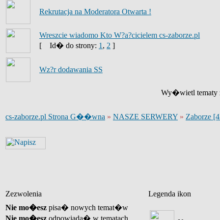
Rekrutacja na Moderatora Otwarta !
Wreszcie wiadomo Kto W?a?cicielem cs-zaborze.pl
[
Id� do strony:
1
,
2
]
Wz?r dodawania SS
Wy�wietl tematy z
cs-zaborze.pl Strona G��wna
»
NASZE SERWERY
»
Zaborze [
Zezwolenia
Legenda ikon
Nie mo�esz
pisa� nowych temat�w
Nie mo�esz
odpowiada� w tematach