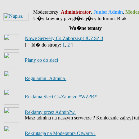
Moderatorzy:
Administrator
,
Junior Admin
,
Moder
U�ytkownicy przegl�daj�cy to forum: Brak
Wa�ne tematy
Nowe Serwery Cs-Zaborze.pl JU? S? !!
[
Id� do strony:
1
,
2
]
Plany co do sieci
Regulamin -Admina-
Reklama Sieci Cs-Zaborze *WZ?R*
Reklamy przez Admin?w.
Masz admina na naszym serwerze ? Koniecznie zajrzyj tut
Rekrutacja na Moderatora Otwarta !