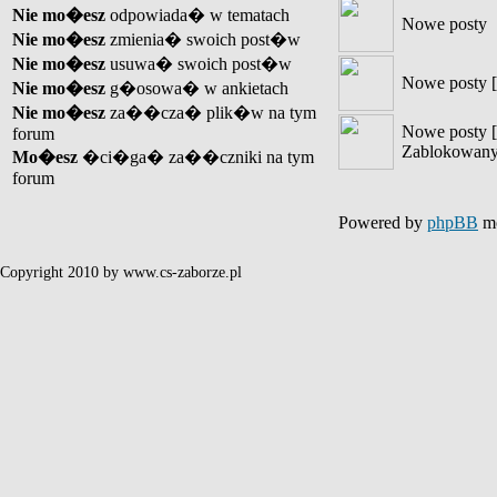
Nie mo�esz
odpowiada� w tematach
Nowe posty
Nie mo�esz
zmienia� swoich post�w
Nie mo�esz
usuwa� swoich post�w
Nowe posty [
Nie mo�esz
g�osowa� w ankietach
Nie mo�esz
za��cza� plik�w na tym
Nowe posty [
forum
Zablokowany
Mo�esz
�ci�ga� za��czniki na tym
forum
Powered by
phpBB
mo
Copyright 2010 by www.cs-zaborze.pl