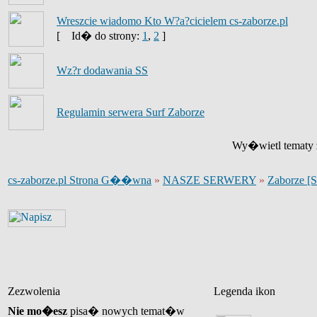
Wreszcie wiadomo Kto W?a?cicielem cs-zaborze.pl
[
Id� do strony:
1
,
2
]
Wz?r dodawania SS
Regulamin serwera Surf Zaborze
Wy�wietl tematy z
cs-zaborze.pl Strona G��wna
»
NASZE SERWERY
»
Zaborze [
Zezwolenia
Legenda ikon
Nie mo�esz
pisa� nowych temat�w