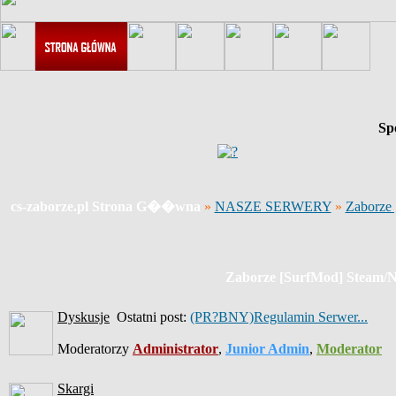
Sp
cs-zaborze.pl Strona G��wna
»
NASZE SERWERY
»
Zaborze
Zaborze [SurfMod] Steam/
Dyskusje
Ostatni post:
(PR?BNY)Regulamin Serwer...
Moderatorzy
Administrator
,
Junior Admin
,
Moderator
Skargi