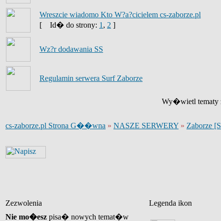
Wreszcie wiadomo Kto W?a?cicielem cs-zaborze.pl
[
Id� do strony:
1
,
2
]
Wz?r dodawania SS
Regulamin serwera Surf Zaborze
Wy�wietl tematy z
cs-zaborze.pl Strona G��wna
»
NASZE SERWERY
»
Zaborze [
Zezwolenia
Legenda ikon
Nie mo�esz
pisa� nowych temat�w