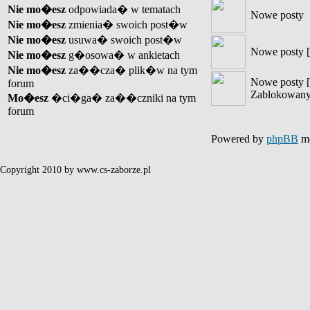
Nie mo�esz
odpowiada� w tematach
Nowe posty
Nie mo�esz
zmienia� swoich post�w
Nie mo�esz
usuwa� swoich post�w
Nowe posty [
Nie mo�esz
g�osowa� w ankietach
Nie mo�esz
za��cza� plik�w na tym
Nowe posty [
forum
Zablokowany
Mo�esz
�ci�ga� za��czniki na tym
forum
Powered by
phpBB
mo
Copyright 2010 by www.cs-zaborze.pl