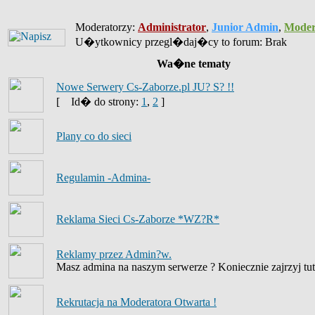
Moderatorzy:
Administrator
,
Junior Admin
,
Moder
U�ytkownicy przegl�daj�cy to forum: Brak
Wa�ne tematy
Nowe Serwery Cs-Zaborze.pl JU? S? !!
[
Id� do strony:
1
,
2
]
Plany co do sieci
Regulamin -Admina-
Reklama Sieci Cs-Zaborze *WZ?R*
Reklamy przez Admin?w.
Masz admina na naszym serwerze ? Koniecznie zajrzyj tut
Rekrutacja na Moderatora Otwarta !