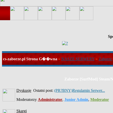
Sp
cs-zaborze.pl Strona G��wna
»
NASZE SERWERY
»
Zaborze
Zaborze [SurfMod] Steam/
Dyskusje
Ostatni post:
(PR?BNY)Regulamin Serwer...
Moderatorzy
Administrator
,
Junior Admin
,
Moderator
Skargi