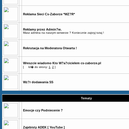
Reklama Sieci Cs-Zaborze *WZ?R*
Reklamy przez Admin?w.
Masz admina na naszym serwerze ? Koniecznie zajrzyj tutaj !
Rekrutacja na Moderatora Otwarta !
Wreszcie wiadomo Kto W?a?cicielem cs-zaborze.pl
[
Id� do strony:
1
,
2
]
Wz?r dodawania SS
Tematy
Emocje czy Podniecenie ?
Zajebisty ADEK [ YouTube ]