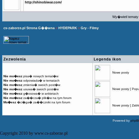
http://shinobiwar.com/
Wy�wietl tematy 
cs-zaborze.pl Strona G��wna
»
HYDEPARK
»
Gry - Filmy
Zezwolenia
Legenda ikon
Nowe posty
Nie mo�esz
pisa� nowych temat�w
Nie mo�esz
odpowiada� w tematach
Nie mo�esz
zmienia� swoich post�w
Nowe posty [ Popu
Nie mo�esz
usuwa� swoich post�w
Nie mo�esz
g�osowa� w ankietach
Nie mo�esz
za��cza� plik�w na tym forum
Mo�esz
�ci�ga� za��czniki na tym forum
Nowe posty [ Zabl
Powered by
phpB
Copyright 2010 by www.cs-zaborze.pl