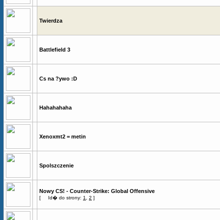
Twierdza
Battlefield 3
Cs na ?ywo :D
Hahahahaha
Xenoxmt2 = metin
Spolszczenie
Nowy CS! - Counter-Strike: Global Offensive
[
Id� do strony:
1
,
2
]