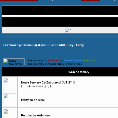
cs-zaborze.pl Strona G��wna
»
HYDEPARK
»
Gry - Filmy
Moderatorzy:
Administrator
,
Junior Admin
,
Moderator
U�ytkownicy przegl�daj�cy to forum: Brak
Wa�ne tematy
Nowe Serwery Cs-Zaborze.pl JU? S? !!
[
Id� do strony:
1
,
2
]
Plany co do sieci
Regulamin -Admina-