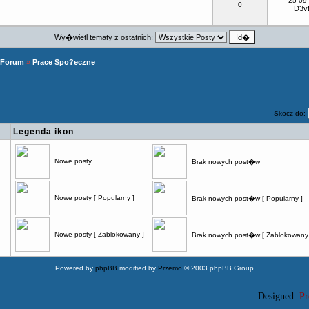
25-09
0
D3v!
Wy�wietl tematy z ostatnich:
 Forum
»
Prace Spo?eczne
Skocz do:
Legenda ikon
Nowe posty
Brak nowych post�w
Nowe posty [ Popularny ]
Brak nowych post�w [ Popularny ]
Nowe posty [ Zablokowany ]
Brak nowych post�w [ Zablokowany 
Powered by
phpBB
modified by
Przemo
© 2003 phpBB Group
Designed:
Pr