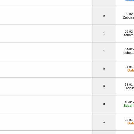
09-02
0
Zabojc
05-02
1
sobota
04-02
1
sobota
31-01
0
Bul
28-01
0
Adas
18-01
0
Seba!!:
08-01
1
Bul