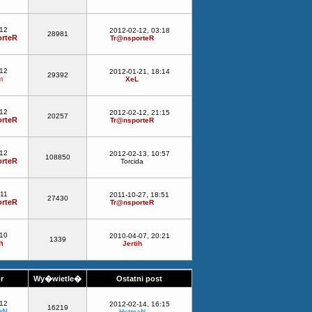
-12
2012-02-12, 03:18
28981
rteR
Tr@nsporteR
-12
2012-01-21, 18:14
29392
m
XeL
-12
2012-02-12, 21:15
20257
rteR
Tr@nsporteR
-12
2012-02-13, 10:57
108850
rteR
Torcida
-11
2011-10-27, 18:51
27430
rteR
Tr@nsporteR
-10
2010-04-07, 20:21
1339
h
Jertih
or
Wy�wietle�
Ostatni post
-12
2012-02-14, 16:15
16219
aN
HetmaN