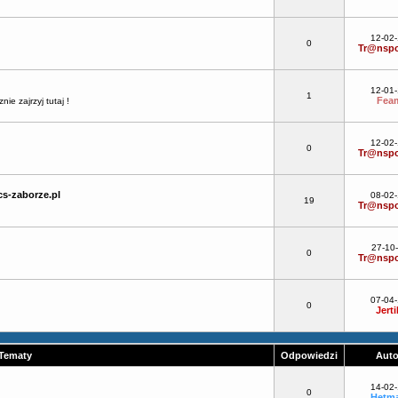
12-02
0
Tr@nspo
12-01
1
Fea
e zajrzyj tutaj !
12-02
0
Tr@nspo
s-zaborze.pl
08-02
19
Tr@nspo
27-10
0
Tr@nspo
07-04
0
Jerti
Tematy
Odpowiedzi
Aut
14-02
0
Hetm