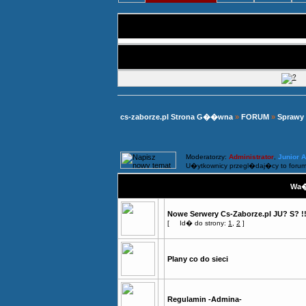
cs-zaborze.pl Strona G��wna
»
FORUM
»
Sprawy
Moderatorzy:
Administrator
,
Junior 
U�ytkownicy przegl�daj�cy to forum
Wa�
Nowe Serwery Cs-Zaborze.pl JU? S? !
[
Id� do strony:
1
,
2
]
Plany co do sieci
Regulamin -Admina-