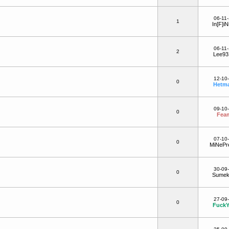
06-11-
1
In[F]iN
06-11-
2
Lee93
12-10
0
Hetm
09-10
0
Fea
07-10
0
MiNePr
30-09
0
Sumek
27-09
0
FuckY