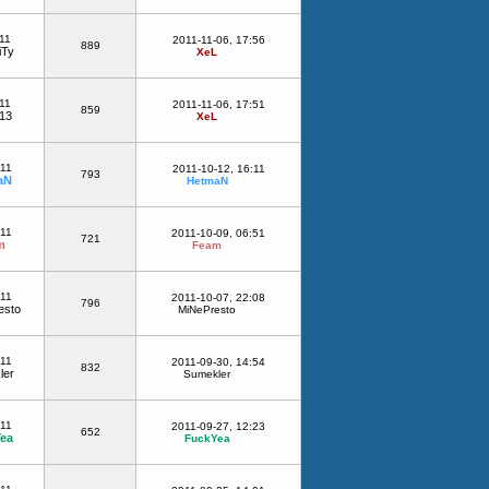
11
2011-11-06, 17:56
889
iTy
XeL
11
2011-11-06, 17:51
859
13
XeL
-11
2011-10-12, 16:11
793
aN
HetmaN
-11
2011-10-09, 06:51
721
m
Feam
-11
2011-10-07, 22:08
796
esto
MiNePresto
-11
2011-09-30, 14:54
832
ler
Sumekler
-11
2011-09-27, 12:23
652
ea
FuckYea