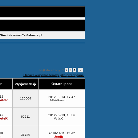
 Sieci
-->
www.Cs-Zaborze.pl
Id� do strony:
1
2
3
4
»
Oznacz wszystkie tematy jako przeczytane
or
Ostatni post
Wy�wietle�
-12
2012-02-13, 17:47
126604
rteR
MiNePresto
-12
2012-02-13, 18:36
62611
rteR
VeticK
10
2010-11-11, 15:47
31789
h
Jertih