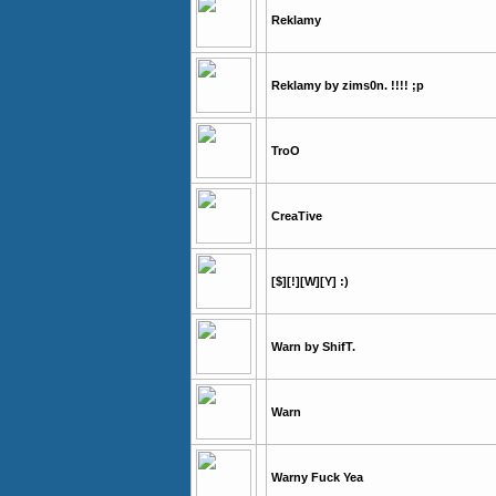
Reklamy
Reklamy by zims0n. !!!! ;p
TroO
CreaTive
[$][!][W][Y] :)
Warn by ShifT.
Warn
Warny Fuck Yea