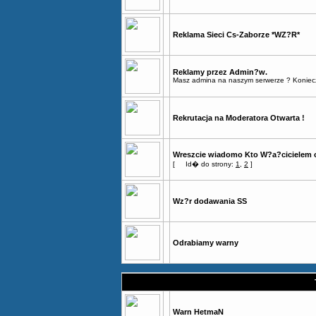
Reklama Sieci Cs-Zaborze *WZ?R*
Reklamy przez Admin?w.
Masz admina na naszym serwerze ? Konieczni
Rekrutacja na Moderatora Otwarta !
Wreszcie wiadomo Kto W?a?cicielem c
[
Id� do strony:
1
,
2
]
Wz?r dodawania SS
Odrabiamy warny
Warn HetmaN