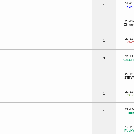
01-01
1
sYn:
28-12
1
Zimso
23-12
1
GaY
22-12
3
CrEaTi
22-12
1
[$][!][W
22-12
1
Shif
22-12
1
Tuti
12-11-
1
FuckY