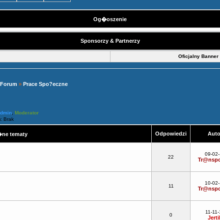
Og�oszenie
Sponsorzy & Partnerzy
Oficjalny Banner
 Forum
»
Prace Spo?eczne
Admin
,
Moderator
: Brak
Odpowiedzi
Aut
ne tematy
!
09-02
22
Tr@nspo
10-02
11
Tr@nspo
11-11-
0
Jerti