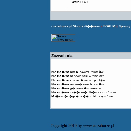
Warn D3v!l
cs-zaborze.pl Strona G��wna
»
FORUM
»
Sprawy
Zezwolenia
Nie mo�esz
pisa� nowych temat�w
Nie mo�esz
odpowiada� w tematach
Nie mo�esz
zmienia� swoich post�w
Nie mo�esz
usuwa� swoich post�w
Nie mo�esz
g�osowa� w ankietach
Nie mo�esz
za��cza� plik�w na tym forum
Mo�esz
�ci�ga� za��czniki na tym forum
Copyright 2010 by www.cs-zaborze.pl