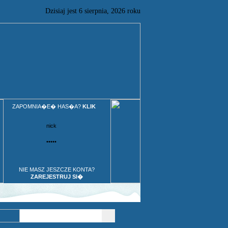
Dzisiaj jest
6
sierpnia,
2026 roku
ZAPOMNIA�E� HAS�A?
KLIK
NIE MASZ JESZCZE KONTA?
ZAREJESTRUJ SI�