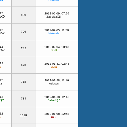
-12
2012-02-09, 07:29
880
aXD
ZabojcaXD
-12
2012-02-05, 11:30
796
252
HetmaN
-12
2012-02-04, 20:13
742
252
Shift
-12
2012-01-31, 02:48
673
a
Bula
-12
2012-01-28, 11:16
718
ss
Adasss
-12
2012-01-18, 12:16
784
):*
Seba!!:):*
-12
2012-01-08, 22:58
1018
a
XeL