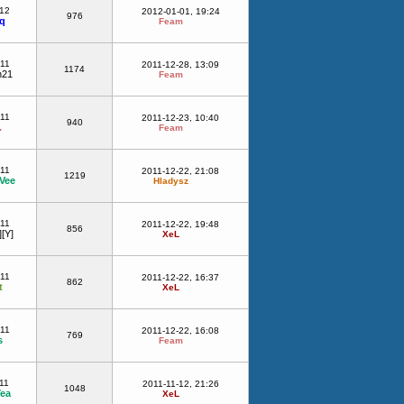
-12
2012-01-01, 19:24
976
q
Feam
-11
2011-12-28, 13:09
1174
n21
Feam
-11
2011-12-23, 10:40
940
.
Feam
-11
2011-12-22, 21:08
1219
Vee
Hladysz
-11
2011-12-22, 19:48
856
][Y]
XeL
-11
2011-12-22, 16:37
862
t
XeL
-11
2011-12-22, 16:08
769
s
Feam
11
2011-11-12, 21:26
1048
ea
XeL