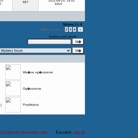
-11
2011-09-25, 14:01
667
l
D3v!l
Strona
1
z
4
Id� do strony:
1
2
3
4
»
Szukaj w tym dziale:
Wa�ne og�oszenie
Og�oszenie
Przyklejony
]
oGraphic93.deviantart.com
Encoded:
zagi.pl