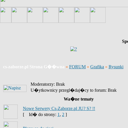
Sp
cs-zaborze.pl Strona G��wna
»
FORUM
»
Grafika
»
Rysunki
Moderatorzy: Brak
U�ytkownicy przegl�daj�cy to forum: Brak
Wa�ne tematy
Nowe Serwery Cs-Zaborze.pl JU? S? !!
[
Id� do strony:
1
,
2
]