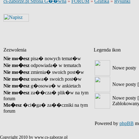
cs-zaborze.pl Strona G��wna
»
FORUM
»
Grafika
»
Rysunki
Zezwolenia
Legenda ikon
Nie mo�esz
pisa� nowych temat�w
Nie mo�esz
odpowiada� w tematach
Nowe posty
Nie mo�esz
zmienia� swoich post�w
Nie mo�esz
usuwa� swoich post�w
Nowe posty [
Nie mo�esz
g�osowa� w ankietach
Nie mo�esz
za��cza� plik�w na tym
Nowe posty [
forum
Zablokowany
Mo�esz
�ci�ga� za��czniki na tym
forum
Powered by
phpBB
mo
Copyright 2010 by www.cs-zaborze.pl