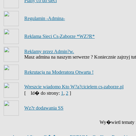
Plany co do sieci
Regulamin -Admina-
Reklama Sieci Cs-Zaborze *WZ?R*
Reklamy przez Admin?w.
Masz admina na naszym serwerze ? Koniecznie zajrzyj tut
Rekrutacja na Moderatora Otwarta !
Wreszcie wiadomo Kto W?a?cicielem cs-zaborze.pl
[
Id� do strony:
1
,
2
]
Wz?r dodawania SS
Wy�wietl tematy z