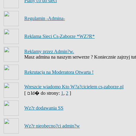
Plany co do sieci
Regulamin -Admina-
Reklama Sieci Cs-Zaborze *WZ?R*
Reklamy przez Admin?w.
Masz admina na naszym serwerze ? Koniecznie zajrzyj tut
Rekrutacja na Moderatora Otwarta !
Wreszcie wiadomo Kto W?a?cicielem cs-zaborze.pl
[
Id� do strony:
1
,
2
]
Wz?r dodawania SS
Wz?r nieobecno?ci admin?w