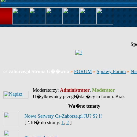
Sp
cs-zaborze.pl Strona G��wna
»
FORUM
»
Sprawy Forum
»
Ni
Moderatorzy:
Administrator
,
Moderator
U�ytkownicy przegl�daj�cy to forum: Brak
Wa�ne tematy
Nowe Serwery Cs-Zaborze.pl JU? S? !!
[
Id� do strony:
1
,
2
]