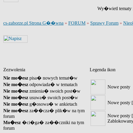
Wy�wietl tematy z
cs-zaborze.pl Strona G��wna
»
FORUM
»
Sprawy Forum
»
Nieo
Zezwolenia
Legenda ikon
Nie mo�esz
pisa� nowych temat�w
Nie mo�esz
odpowiada� w tematach
Nowe posty
Nie mo�esz
zmienia� swoich post�w
Nie mo�esz
usuwa� swoich post�w
Nowe posty [
Nie mo�esz
g�osowa� w ankietach
Nie mo�esz
za��cza� plik�w na tym
Nowe posty [
forum
Zablokowany
Mo�esz
�ci�ga� za��czniki na tym
forum