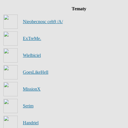
Tematy
Nieobecnosc ceh9 /A/
ExTreMe.
Wielbiciel
GoesLikeHell
MissionX
Serim
Handriel