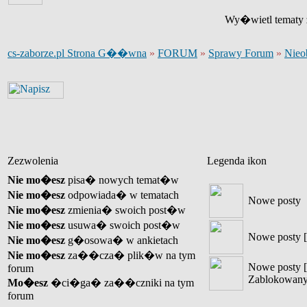
Wy�wietl tematy z
cs-zaborze.pl Strona G��wna
»
FORUM
»
Sprawy Forum
»
Nieo
Zezwolenia
Legenda ikon
Nie mo�esz
pisa� nowych temat�w
Nie mo�esz
odpowiada� w tematach
Nowe posty
Nie mo�esz
zmienia� swoich post�w
Nie mo�esz
usuwa� swoich post�w
Nowe posty [
Nie mo�esz
g�osowa� w ankietach
Nie mo�esz
za��cza� plik�w na tym
Nowe posty [
forum
Zablokowany
Mo�esz
�ci�ga� za��czniki na tym
forum