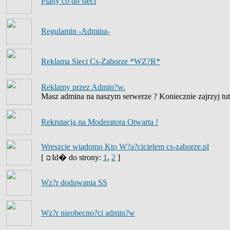
Plany co do sieci
Regulamin -Admina-
Reklama Sieci Cs-Zaborze *WZ?R*
Reklamy przez Admin?w.
Masz admina na naszym serwerze ? Koniecznie zajrzyj tut
Rekrutacja na Moderatora Otwarta !
Wreszcie wiadomo Kto W?a?cicielem cs-zaborze.pl
[
Id� do strony:
1
,
2
]
Wz?r dodawania SS
Wz?r nieobecno?ci admin?w