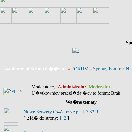
Sp
cs-zaborze.pl Strona G��wna
»
FORUM
»
Sprawy Forum
»
Ni
Moderatorzy:
Administrator
,
Moderator
U�ytkownicy przegl�daj�cy to forum: Brak
Wa�ne tematy
Nowe Serwery Cs-Zaborze.pl JU? S? !!
[
Id� do strony:
1
,
2
]