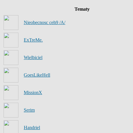
Tematy
Nieobecnosc ceh9 /A/
ExTreMe.
Wielbiciel
GoesLikeHell
MissionX
Serim
Handriel