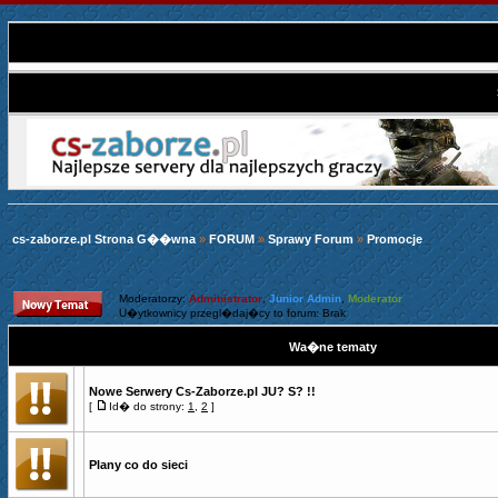
cs-zaborze.pl Strona G��wna
»
FORUM
»
Sprawy Forum
»
Promocje
Moderatorzy:
Administrator
,
Junior Admin
,
Moderator
U�ytkownicy przegl�daj�cy to forum: Brak
Wa�ne tematy
Nowe Serwery Cs-Zaborze.pl JU? S? !!
[
Id� do strony:
1
,
2
]
Plany co do sieci