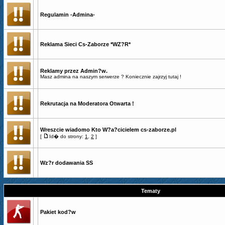
Regulamin -Admina-
Reklama Sieci Cs-Zaborze *WZ?R*
Reklamy przez Admin?w.
Masz admina na naszym serwerze ? Koniecznie zajrzyj tutaj !
Rekrutacja na Moderatora Otwarta !
Wreszcie wiadomo Kto W?a?cicielem cs-zaborze.pl
[
Id� do strony:
1
,
2
]
Wz?r dodawania SS
Tematy
Pakiet kod?w