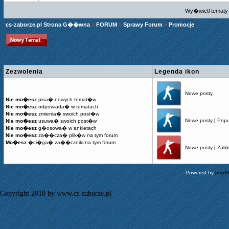
Wy�wietl tematy 
cs-zaborze.pl Strona G��wna
»
FORUM
»
Sprawy Forum
»
Promocje
Zezwolenia
Legenda ikon
Nowe posty
Nie mo�esz
pisa� nowych temat�w
Nie mo�esz
odpowiada� w tematach
Nie mo�esz
zmienia� swoich post�w
Nowe posty [ Popu
Nie mo�esz
usuwa� swoich post�w
Nie mo�esz
g�osowa� w ankietach
Nie mo�esz
za��cza� plik�w na tym forum
Mo�esz
�ci�ga� za��czniki na tym forum
Nowe posty [ Zabl
Powered by
phpB
Copyright 2010 by www.cs-zaborze.pl