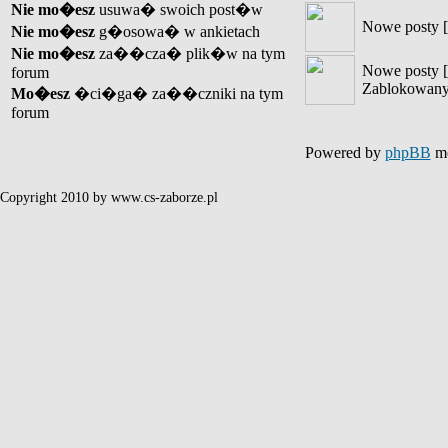
Nie mo�esz
usuwa� swoich post�w
Nowe posty [
Nie mo�esz
g�osowa� w ankietach
Nie mo�esz
za��cza� plik�w na tym
Nowe posty [
forum
Zablokowany
Mo�esz
�ci�ga� za��czniki na tym
forum
Powered by
phpBB
mo
Copyright 2010 by www.cs-zaborze.pl