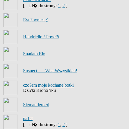
[
Id� do strony:
1
,
2
]
Evu? wraca ;)
Handriello ! Powr?t
Spadam Elo
Suspect___ Wita Wszystkich!
czo?em moje kochane botki
Dzi?ki Krono?iku
Siemandero :d
na1st
[
Id� do strony:
1
,
2
]