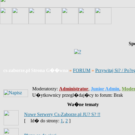
Sp
cs-zaborze.pl Strona G��wna
»
FORUM
»
Przywitaj Si? / Po?e
Moderatorzy:
Administrator
,
Junior Admin
,
Moder
U�ytkownicy przegl�daj�cy to forum: Brak
Wa�ne tematy
Nowe Serwery Cs-Zaborze.pl JU? S? !!
[
Id� do strony:
1
,
2
]