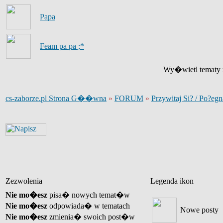
Papa
Feam pa pa ;*
Wy�wietl tematy z
cs-zaborze.pl Strona G��wna
»
FORUM
»
Przywitaj Si? / Po?egn
Zezwolenia
Legenda ikon
Nie mo�esz
pisa� nowych temat�w
Nie mo�esz
odpowiada� w tematach
Nowe posty
Nie mo�esz
zmienia� swoich post�w