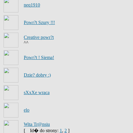
neq1910
Powr?t Szury !!!
Creative powr?t
^^
Powr?t ! Siema!
Dzie? dobry :)
sXxXe wraca
elo
Wita Tr@nsiu
[
Id� do strony:
1
,
2
]