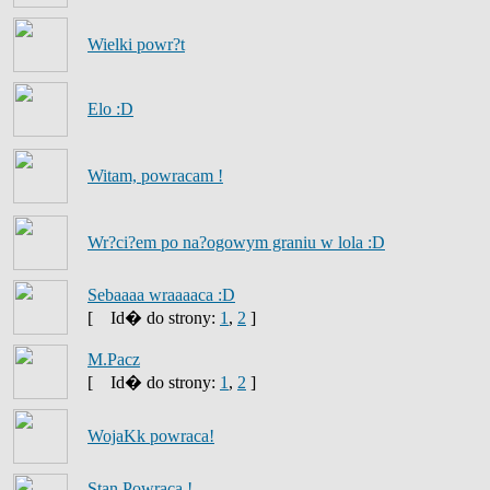
Wielki powr?t
Elo :D
Witam, powracam !
Wr?ci?em po na?ogowym graniu w lola :D
Sebaaaa wraaaaca :D
[
Id� do strony:
1
,
2
]
M.Pacz
[
Id� do strony:
1
,
2
]
WojaKk powraca!
Stan Powraca !