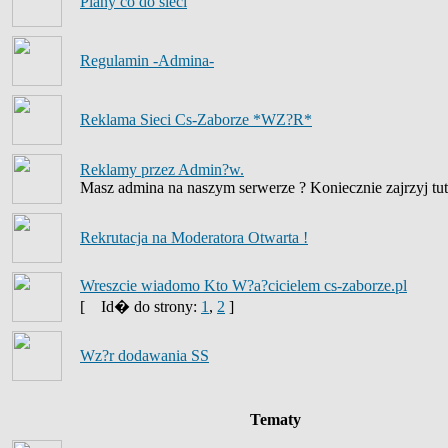
Plany co do sieci
Regulamin -Admina-
Reklama Sieci Cs-Zaborze *WZ?R*
Reklamy przez Admin?w.
Masz admina na naszym serwerze ? Koniecznie zajrzyj tut
Rekrutacja na Moderatora Otwarta !
Wreszcie wiadomo Kto W?a?cicielem cs-zaborze.pl
[
Id� do strony:
1
,
2
]
Wz?r dodawania SS
Tematy