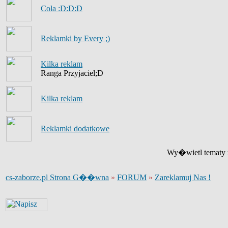
Cola :D:D:D
Reklamki by Every ;)
Kilka reklam
Ranga Przyjaciel;D
Kilka reklam
Reklamki dodatkowe
Wy�wietl tematy z
cs-zaborze.pl Strona G��wna
»
FORUM
»
Zareklamuj Nas !