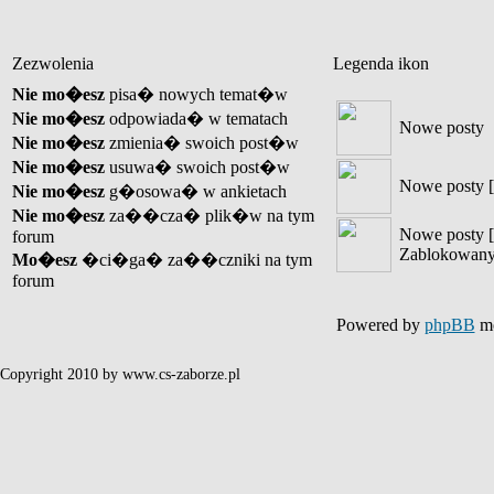
Zezwolenia
Legenda ikon
Nie mo�esz
pisa� nowych temat�w
Nie mo�esz
odpowiada� w tematach
Nowe posty
Nie mo�esz
zmienia� swoich post�w
Nie mo�esz
usuwa� swoich post�w
Nowe posty [
Nie mo�esz
g�osowa� w ankietach
Nie mo�esz
za��cza� plik�w na tym
Nowe posty [
forum
Zablokowany
Mo�esz
�ci�ga� za��czniki na tym
forum
Powered by
phpBB
mo
Copyright 2010 by www.cs-zaborze.pl