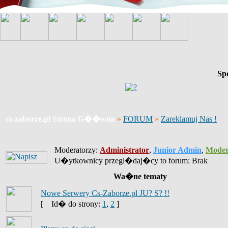
Sp
cs-zaborze.pl Strona G��wna
»
FORUM
»
Zareklamuj Nas !
Moderatorzy:
Administrator
,
Junior Admin
,
Moder
U�ytkownicy przegl�daj�cy to forum: Brak
Wa�ne tematy
Nowe Serwery Cs-Zaborze.pl JU? S? !!
[
Id� do strony:
1
,
2
]