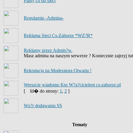
Plany co do sieci
Regulamin -Admina-
Reklama Sieci Cs-Zaborze *WZ?R*
Reklamy przez Admin?w.
Masz admina na naszym serwerze ? Koniecznie zajrzyj tut
Rekrutacja na Moderatora Otwarta !
Wreszcie wiadomo Kto W?a?cicielem cs-zaborze.pl
[
Id� do strony:
1
,
2
]
Wz?r dodawania SS
Tematy