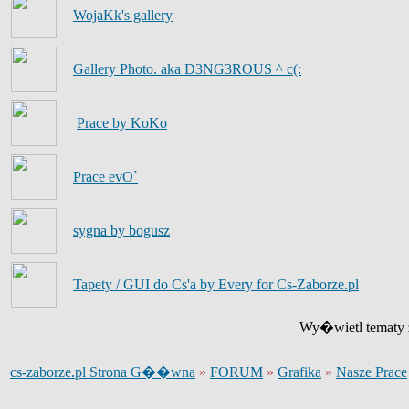
WojaKk's gallery
Gallery Photo. aka D3NG3ROUS ^ c(:
Prace by KoKo
Prace evO`
sygna by bogusz
Tapety / GUI do Cs'a by Every for Cs-Zaborze.pl
Wy�wietl tematy z
cs-zaborze.pl Strona G��wna
»
FORUM
»
Grafika
»
Nasze Prace