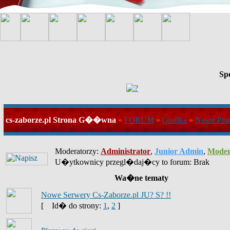
Sp
cs-zaborze.pl Strona G��wna
»
FORUM
»
Grafika
»
Nasze Pra
Moderatorzy:
Administrator
,
Junior Admin
,
Moder
U�ytkownicy przegl�daj�cy to forum: Brak
Wa�ne tematy
Nowe Serwery Cs-Zaborze.pl JU? S? !!
[
Id� do strony:
1
,
2
]