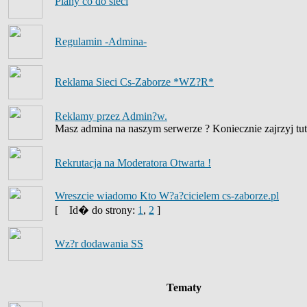
Plany co do sieci
Regulamin -Admina-
Reklama Sieci Cs-Zaborze *WZ?R*
Reklamy przez Admin?w.
Masz admina na naszym serwerze ? Koniecznie zajrzyj tut
Rekrutacja na Moderatora Otwarta !
Wreszcie wiadomo Kto W?a?cicielem cs-zaborze.pl
[
Id� do strony:
1
,
2
]
Wz?r dodawania SS
Tematy