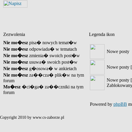
Zezwolenia
Legenda ikon
Nie mo�esz
pisa� nowych temat�w
Nie mo�esz
odpowiada� w tematach
Nowe posty
Nie mo�esz
zmienia� swoich post�w
Nie mo�esz
usuwa� swoich post�w
Nowe posty [
Nie mo�esz
g�osowa� w ankietach
Nie mo�esz
za��cza� plik�w na tym
Nowe posty [
forum
Zablokowany
Mo�esz
�ci�ga� za��czniki na tym
forum
Powered by
phpBB
mo
Copyright 2010 by www.cs-zaborze.pl