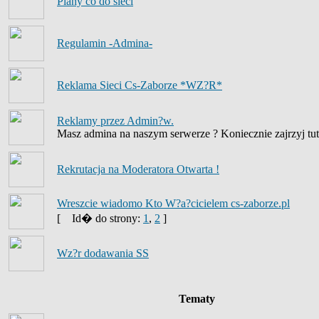
Plany co do sieci
Regulamin -Admina-
Reklama Sieci Cs-Zaborze *WZ?R*
Reklamy przez Admin?w.
Masz admina na naszym serwerze ? Koniecznie zajrzyj tut
Rekrutacja na Moderatora Otwarta !
Wreszcie wiadomo Kto W?a?cicielem cs-zaborze.pl
[
Id� do strony:
1
,
2
]
Wz?r dodawania SS
Tematy