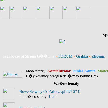
Sp
cs-zaborze.pl Strona G��wna
»
FORUM
»
Grafika
»
Zlecenia
Moderatorzy:
Administrator
,
Junior Admin
,
Moder
U�ytkownicy przegl�daj�cy to forum: Brak
Wa�ne tematy
Nowe Serwery Cs-Zaborze.pl JU? S? !!
[
Id� do strony:
1
,
2
]