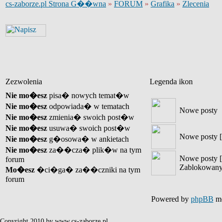
cs-zaborze.pl Strona G��wna
»
FORUM
»
Grafika
»
Zlecenia
Zezwolenia
Legenda ikon
Nie mo�esz
pisa� nowych temat�w
Nie mo�esz
odpowiada� w tematach
Nowe posty
Nie mo�esz
zmienia� swoich post�w
Nie mo�esz
usuwa� swoich post�w
Nowe posty [
Nie mo�esz
g�osowa� w ankietach
Nie mo�esz
za��cza� plik�w na tym
Nowe posty [
forum
Zablokowany
Mo�esz
�ci�ga� za��czniki na tym
forum
Powered by
phpBB
mo
Copyright 2010 by www.cs-zaborze.pl