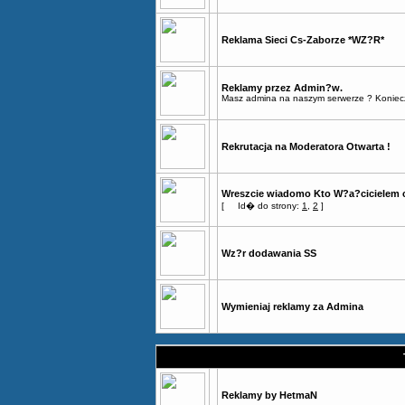
Reklama Sieci Cs-Zaborze *WZ?R*
Reklamy przez Admin?w.
Masz admina na naszym serwerze ? Konieczni
Rekrutacja na Moderatora Otwarta !
Wreszcie wiadomo Kto W?a?cicielem c
[
Id� do strony:
1
,
2
]
Wz?r dodawania SS
Wymieniaj reklamy za Admina
Reklamy by HetmaN