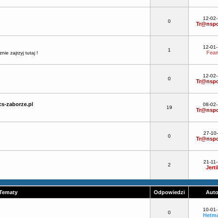
12-02
0
Tr@nspo
12-01
1
Fea
e zajrzyj tutaj !
12-02
0
Tr@nspo
s-zaborze.pl
08-02
19
Tr@nspo
27-10
0
Tr@nspo
21-11-
2
Jerti
Tematy
Odpowiedzi
Aut
10-01
0
Hetm