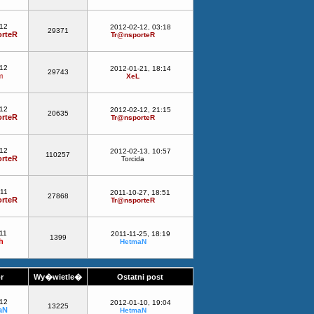
-12
2012-02-12, 03:18
29371
rteR
Tr@nsporteR
-12
2012-01-21, 18:14
29743
m
XeL
-12
2012-02-12, 21:15
20635
rteR
Tr@nsporteR
-12
2012-02-13, 10:57
110257
rteR
Torcida
-11
2011-10-27, 18:51
27868
rteR
Tr@nsporteR
11
2011-11-25, 18:19
1399
h
HetmaN
or
Wy�wietle�
Ostatni post
-12
2012-01-10, 19:04
13225
aN
HetmaN