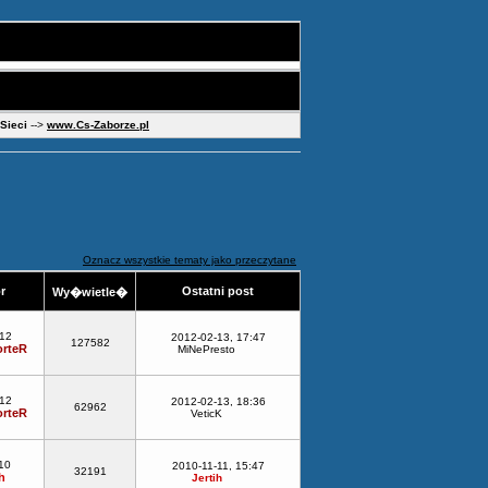
 Sieci
-->
www.Cs-Zaborze.pl
Oznacz wszystkie tematy jako przeczytane
or
Ostatni post
Wy�wietle�
-12
2012-02-13, 17:47
127582
rteR
MiNePresto
-12
2012-02-13, 18:36
62962
rteR
VeticK
10
2010-11-11, 15:47
32191
h
Jertih