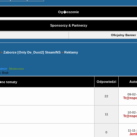
Og�oszenie
Sponsorzy & Partnerzy
Oficjalny Banner
»
Zaborze [Only De_Dust2] Steam/NS
»
Reklamy
Admin
,
Moderator
: Brak
Odpowiedzi
Aut
ne tematy
!
09-02
22
Tr@nspo
10-02
11
Tr@nspo
11-11-
0
Jerti