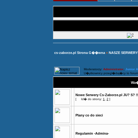
cs-zaborze.pl Strona G��wna
»
NASZE SERWERY
Moderatorzy:
Administrator
,
Junior 
U�ytkownicy przegl�daj�cy to forum
Wa�
Nowe Serwery Cs-Zaborze.pl JU? S? !
[
Id� do strony:
1
,
2
]
Plany co do sieci
Regulamin -Admina-