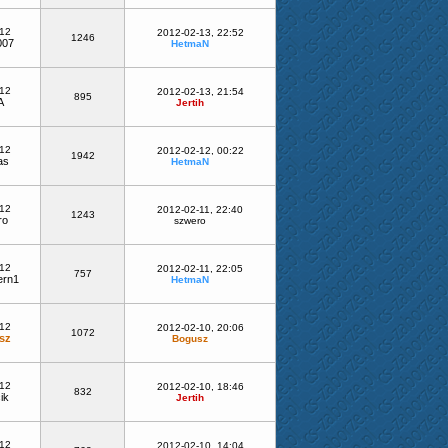
-12
2012-02-13, 22:52
1246
007
HetmaN
-12
2012-02-13, 21:54
895
A
Jertih
-12
2012-02-12, 00:22
1942
as
HetmaN
-12
2012-02-11, 22:40
1243
ro
szwero
-12
2012-02-11, 22:05
757
ern1
HetmaN
-12
2012-02-10, 20:06
1072
sz
Bogusz
-12
2012-02-10, 18:46
832
ik
Jertih
-12
2012-02-10, 14:04