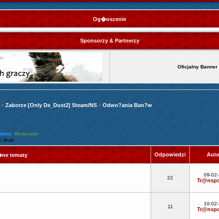
Og�oszenie
Sponsorzy & Partnerzy
Oficjalny Banner
»
Zaborze [Only De_Dust2] Steam/NS
»
Odwo?ania Ban?w
Admin
,
Moderator
: Brak
Odpowiedzi
Aut
ne tematy
!
09-02
22
Tr@nspo
10-02
11
Tr@nspo