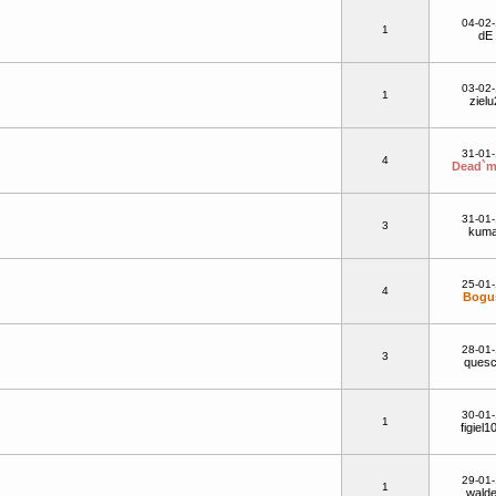
04-02
1
dE
03-02
1
zielu
31-01
4
Dead`
31-01
3
kuma
25-01
4
Bogu
28-01
3
quesc
30-01
1
figiel1
29-01
1
wald