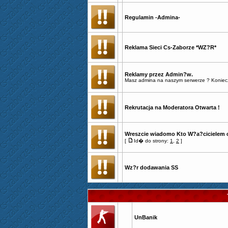
Regulamin -Admina-
Reklama Sieci Cs-Zaborze *WZ?R*
Reklamy przez Admin?w.
Masz admina na naszym serwerze ? Konieczni
Rekrutacja na Moderatora Otwarta !
Wreszcie wiadomo Kto W?a?cicielem c
[
Id� do strony:
1
,
2
]
Wz?r dodawania SS
UnBanik