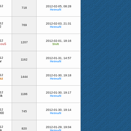
-12
2012-02-05, 08:28
718
HetmaN
-12
2012-02-03, 21:31
769
2
HetmaN
-12
2012-02-01, 18:16
1207
mou5
Shift
-12
2012-01-31, 14:57
1162
r
HetmaN
-12
2012-01-30, 19:18
1444
sz
HetmaN
-12
2012-01-30, 19:17
1186
ik
HetmaN
-12
2012-01-30, 19:14
745
000
HetmaN
-12
2012-01-29, 19:04
820
ek
HetmaN