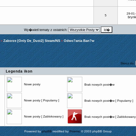
29-01
5
bryn
Wy�wietl tematy z ostatnich:
»
Zaborze [Only De_Dust2] Steam/NS
»
Odwo?ania Ban?w
Skocz do:
Legenda ikon
Nowe posty
Brak nowych post�w
Nowe posty [ Popularny ]
Brak nowych post�w [ Popularny ]
Nowe posty [ Zablokowany ]
Brak nowych post�w [ Zablokowany 
Powered by
phpBB
modified by
Przemo
© 2003 phpBB Group