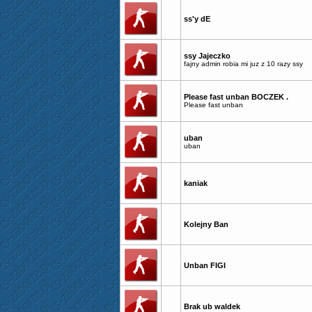
ss'y dE
ssy Jajeczko
fajny admin robia mi juz z 10 razy ssy
Please fast unban BOCZEK .
Please fast unban
uban
uban
kaniak
Kolejny Ban
Unban FIGI
Brak ub waldek