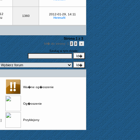
-12
2012-01-29, 14:11
1360
ku
HetmaN
Strona
1
z
3
Id� do strony:
1
2
3
»
Szukaj w tym dziale:
Wa�ne og�oszenie
Og�oszenie
Przyklejony
]