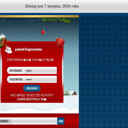
Dzisiaj jest
7
sierpnia,
2026 roku
ZAPOMNIA�E� HAS�A?
KLIK
NIE MASZ JESZCZE KONTA?
ZAREJESTRUJ SI�