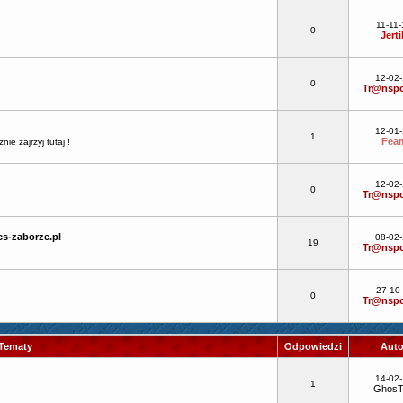
11-11-
0
Jerti
12-02
0
Tr@nspo
12-01
1
Fea
e zajrzyj tutaj !
12-02
0
Tr@nspo
s-zaborze.pl
08-02
19
Tr@nspo
27-10
0
Tr@nspo
Tematy
Odpowiedzi
Aut
14-02
1
GhosT