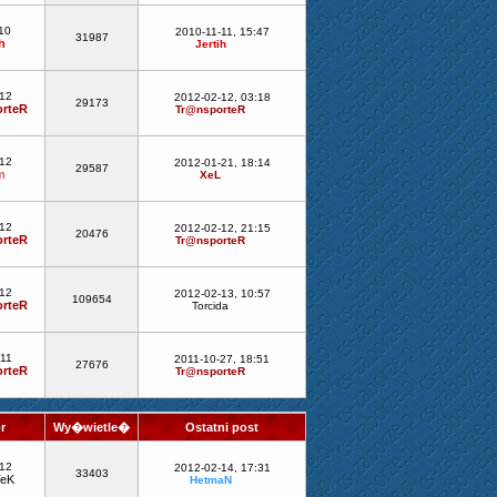
10
2010-11-11, 15:47
31987
h
Jertih
-12
2012-02-12, 03:18
29173
rteR
Tr@nsporteR
-12
2012-01-21, 18:14
29587
m
XeL
-12
2012-02-12, 21:15
20476
rteR
Tr@nsporteR
-12
2012-02-13, 10:57
109654
rteR
Torcida
-11
2011-10-27, 18:51
27676
rteR
Tr@nsporteR
or
Wy�wietle�
Ostatni post
-12
2012-02-14, 17:31
33403
eK
HetmaN