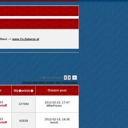
 Sieci
-->
www.Cs-Zaborze.pl
Id� do strony:
1
2
3
»
Oznacz wszystkie tematy jako przeczytane
or
Ostatni post
Wy�wietle�
-12
2012-02-13, 17:47
127084
rteR
MiNePresto
-12
2012-02-13, 18:36
62839
rteR
VeticK