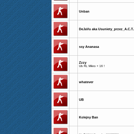
Unban
DeJaVu aka Usuniety_przez_A.C.T.
ssy Ananasa
Zzzy
Ub RL Mikro + 16 !
whatever
UB
Kolejny Ban