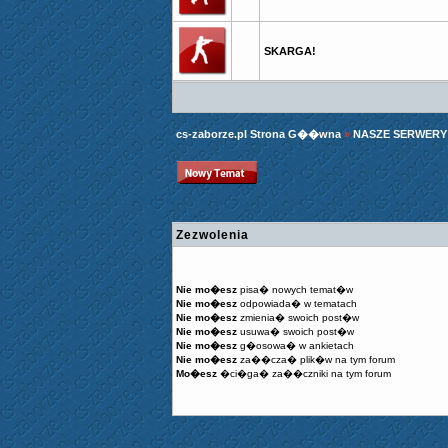
SKARGA!
cs-zaborze.pl Strona G��wna
»
NASZE SERWERY
Zezwolenia
Nie mo�esz
pisa� nowych temat�w
Nie mo�esz
odpowiada� w tematach
Nie mo�esz
zmienia� swoich post�w
Nie mo�esz
usuwa� swoich post�w
Nie mo�esz
g�osowa� w ankietach
Nie mo�esz
za��cza� plik�w na tym forum
Mo�esz
�ci�ga� za��czniki na tym forum