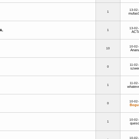
13-02
1
mufas
13-02
A.
1
ACT
10-02
10
Anan
11-02
0
szwe
11-02
1
whatev
10-02
0
Bogu
10-02
1
quesc
10-02