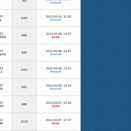
763
HetmaN
-12
2012-02-10, 11:53
1087
y
HetmaN
-12
2012-02-09, 13:07
868
aKSG
Jertih
-12
2012-02-09, 13:07
835
achu
HetmaN
-12
2012-02-09, 12:01
1051
12
HetmaN
-12
2012-02-08, 14:16
862
ik
HetmaN
-12
2012-02-07, 23:16
838
int
Jertih
-12
2012-02-07, 17:27
2215
ld
Jertih