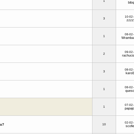
1
bibq
10-02
3
zzzz
08-02
1
Wramb
09-02
2
rachuci
08-02
3
karol
08-02
1
quesc
07-02
1
papajo
02-02
tu?
10
scofie