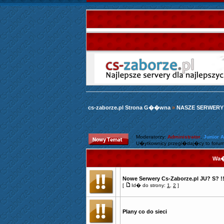
cs-zaborze.pl Strona G��wna
»
NASZE SERWERY
Moderatorzy:
Administrator
,
Junior 
U�ytkownicy przegl�daj�cy to forum
Wa�
Nowe Serwery Cs-Zaborze.pl JU? S? !
[
Id� do strony:
1
,
2
]
Plany co do sieci