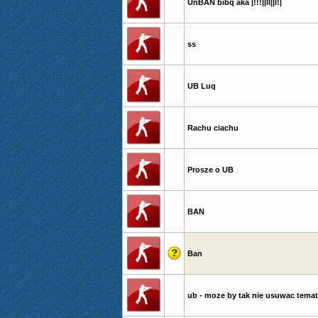
UnBAN bibq aka |!!!||ll||l!|
ss
UB Luq
Rachu ciachu
Prosze o UB
BAN
Ban
ub - moze by tak nie usuwac tema