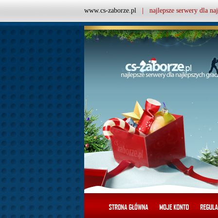
www.cs-zaborze.pl
| najlepsze serwery dla naj