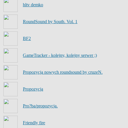
hltv demko
RoundSound by South. Vol. 1
BF2
GameTracker - kolejny, kolejny serwer ;)
Propozycja nowych roundsound by cruzeN.
Propozycja
Pro?ba/propozycja.
Friendly fire