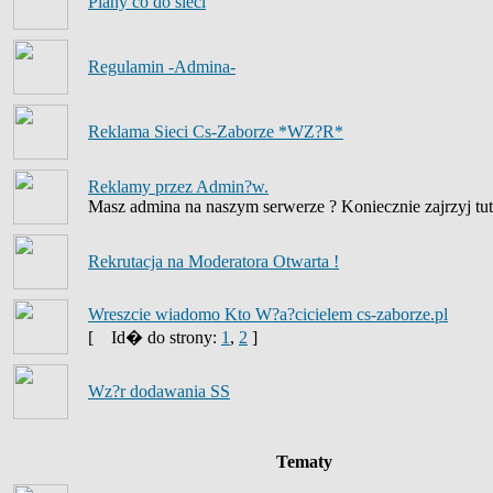
Plany co do sieci
Regulamin -Admina-
Reklama Sieci Cs-Zaborze *WZ?R*
Reklamy przez Admin?w.
Masz admina na naszym serwerze ? Koniecznie zajrzyj tut
Rekrutacja na Moderatora Otwarta !
Wreszcie wiadomo Kto W?a?cicielem cs-zaborze.pl
[
Id� do strony:
1
,
2
]
Wz?r dodawania SS
Tematy