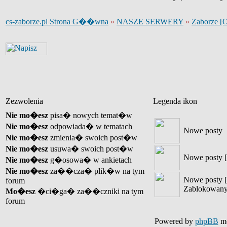
cs-zaborze.pl Strona G��wna
»
NASZE SERWERY
»
Zaborze [
Zezwolenia
Legenda ikon
Nie mo�esz
pisa� nowych temat�w
Nie mo�esz
odpowiada� w tematach
Nowe posty
Nie mo�esz
zmienia� swoich post�w
Nie mo�esz
usuwa� swoich post�w
Nowe posty [
Nie mo�esz
g�osowa� w ankietach
Nie mo�esz
za��cza� plik�w na tym
Nowe posty [
forum
Zablokowany
Mo�esz
�ci�ga� za��czniki na tym
forum
Powered by
phpBB
mo