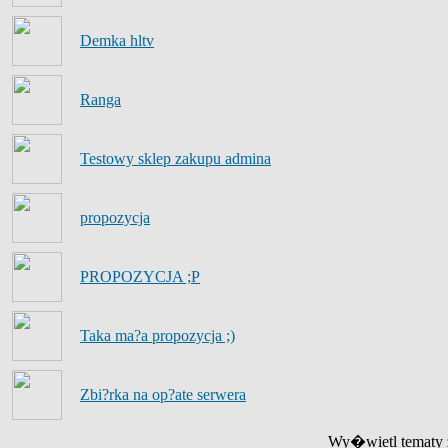
Demka hltv
Ranga
Testowy sklep zakupu admina
propozycja
PROPOZYCJA ;P
Taka ma?a propozycja ;)
Zbi?rka na op?ate serwera
Wy�wietl tematy z