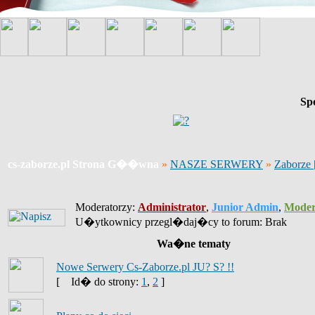
Sp
cs-zaborze.pl Strona G��wna
»
NASZE SERWERY
»
Zaborze
Moderatorzy:
Administrator
,
Junior Admin
,
Moder
U�ytkownicy przegl�daj�cy to forum: Brak
Wa�ne tematy
Nowe Serwery Cs-Zaborze.pl JU? S? !!
[
Id� do strony:
1
,
2
]