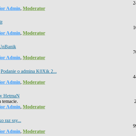
2
ior Admin
,
Moderator
it
1
ior Admin
,
Moderator
UnBanik
7
ior Admin
,
Moderator
:
Podanie o admina K0Xik 2...
4
ior Admin
,
Moderator
by HetmaN
 temacie.
ior Admin
,
Moderator
o raz ssy...
9
ior Admin
,
Moderator