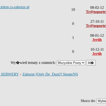
elem cs-zaborze.pl
08-02-12
19
Tr@nsport
27-10-11
0
Tr@nsport
08-01-12
1
Jertih
10-12-11
0
Jertih
Wy�wietl tematy z ostatnich:
 SERWERY
»
Zaborze [Only De_Dust2] Steam/NS
Skocz do: