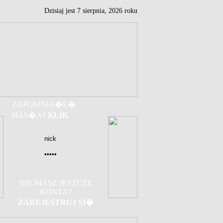
Dzisiaj jest
7
sierpnia,
2026 roku
ZAPOMNIA�E�
HAS�A?
KLIK
NIE MASZ JESZCZE
KONTA?
ZAREJESTRUJ SI�