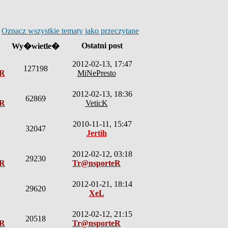
Oznacz wszystkie tematy jako przeczytane
Ostatni post
Wy�wietle�
2012-02-13, 17:47
127198
eR
MiNePresto
2012-02-13, 18:36
62869
eR
VeticK
2010-11-11, 15:47
32047
Jertih
2012-02-12, 03:18
29230
eR
Tr@nsporteR
2012-01-21, 18:14
29620
XeL
2012-02-12, 21:15
20518
eR
Tr@nsporteR