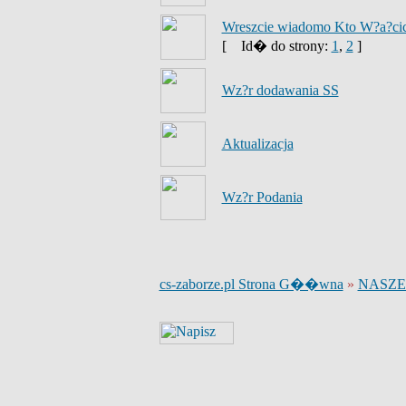
Wreszcie wiadomo Kto W?a?cici
[
Id� do strony:
1
,
2
]
Wz?r dodawania SS
Aktualizacja
Wz?r Podania
cs-zaborze.pl Strona G��wna
»
NASZE