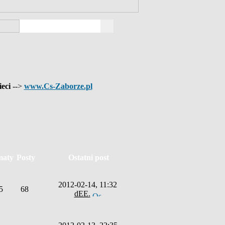
ieci
-->
www.Cs-Zaborze.pl
maty
Posty
Ostatni post
2012-02-14, 11:32
5
68
dEE.