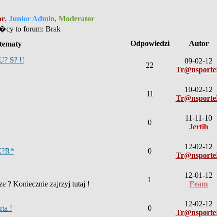
or
,
Junior Admin
,
Moderator
cy to forum: Brak
Odpowiedzi
Autor
tematy
U? S? !!
09-02-12
22
Tr@nsport
10-02-12
11
Tr@nsport
11-11-10
0
Jertih
12-02-12
Z?R*
0
Tr@nsport
12-01-12
1
 ? Koniecznie zajrzyj tutaj !
Feam
12-02-12
ta !
0
Tr@nsport