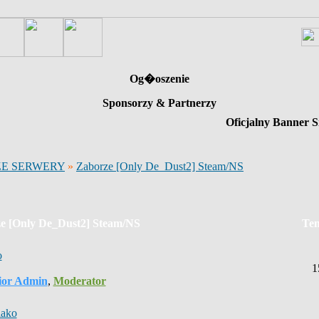
Og�oszenie
Sponsorzy & Partnerzy
Oficjalny Banner S
E SERWERY
»
Zaborze [Only De_Dust2] Steam/NS
e [Only De_Dust2] Steam/NS
Te
o
1
ior Admin
,
Moderator
lako