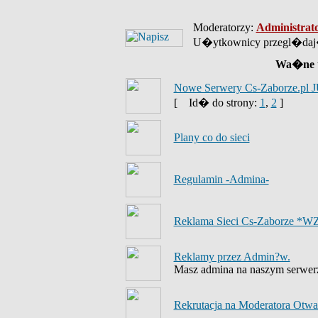
Moderatorzy:
Administrat
U�ytkownicy przegl�daj�
Wa�ne 
Nowe Serwery Cs-Zaborze.pl J
[
Id� do strony:
1
,
2
]
Plany co do sieci
Regulamin -Admina-
Reklama Sieci Cs-Zaborze *W
Reklamy przez Admin?w.
Masz admina na naszym serwerze
Rekrutacja na Moderatora Otwar