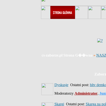
cs-zaborze.pl Strona G��wna
»
NASZ
Zaborz
Dyskusje
Ostatni post:
hltv demk
Moderatorzy
Administrator
,
Jun
Skargi
Ostatni post:
Skarga na po