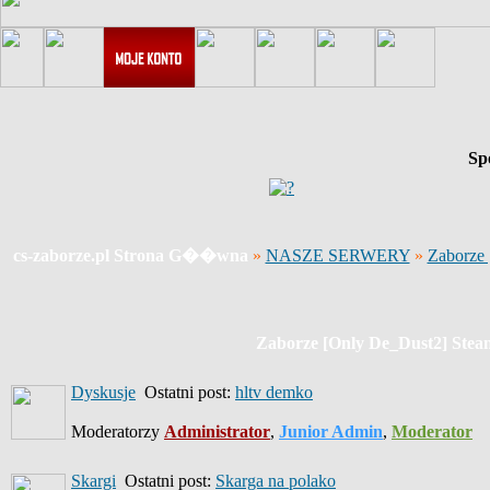
Sp
cs-zaborze.pl Strona G��wna
»
NASZE SERWERY
»
Zaborze
Zaborze [Only De_Dust2] Ste
Dyskusje
Ostatni post:
hltv demko
Moderatorzy
Administrator
,
Junior Admin
,
Moderator
Skargi
Ostatni post:
Skarga na polako