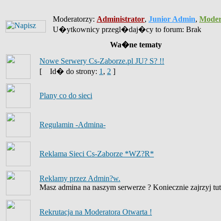
Moderatorzy:
Administrator
,
Junior Admin
,
Moder
U�ytkownicy przegl�daj�cy to forum: Brak
Wa�ne tematy
Nowe Serwery Cs-Zaborze.pl JU? S? !!
[
Id� do strony:
1
,
2
]
Plany co do sieci
Regulamin -Admina-
Reklama Sieci Cs-Zaborze *WZ?R*
Reklamy przez Admin?w.
Masz admina na naszym serwerze ? Koniecznie zajrzyj tut
Rekrutacja na Moderatora Otwarta !