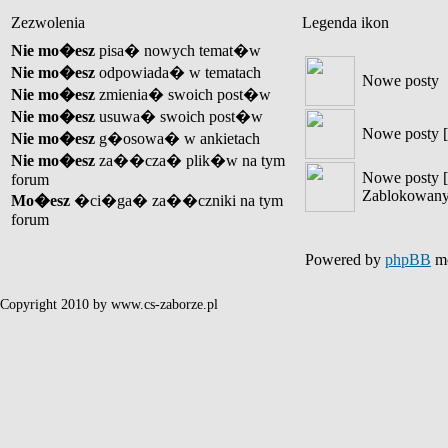
Zezwolenia
Legenda ikon
Nie mo�esz
pisa� nowych temat�w
Nie mo�esz
odpowiada� w tematach
Nowe posty
Nie mo�esz
zmienia� swoich post�w
Nie mo�esz
usuwa� swoich post�w
Nowe posty [
Nie mo�esz
g�osowa� w ankietach
Nie mo�esz
za��cza� plik�w na tym
Nowe posty [
forum
Zablokowany
Mo�esz
�ci�ga� za��czniki na tym
forum
Powered by
phpBB
mo
Copyright 2010 by www.cs-zaborze.pl