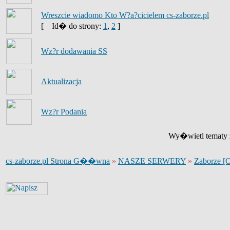
Wreszcie wiadomo Kto W?a?cicielem cs-zaborze.pl
[
Id� do strony:
1
,
2
]
Wz?r dodawania SS
Aktualizacja
Wz?r Podania
Wy�wietl tematy z
cs-zaborze.pl Strona G��wna
»
NASZE SERWERY
»
Zaborze [