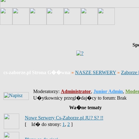
Sp
cs-zaborze.pl Strona G��wna
»
NASZE SERWERY
»
Zaborze
Moderatorzy:
Administrator
,
Junior Admin
,
Moder
U�ytkownicy przegl�daj�cy to forum: Brak
Wa�ne tematy
Nowe Serwery Cs-Zaborze.pl JU? S? !!
[
Id� do strony:
1
,
2
]