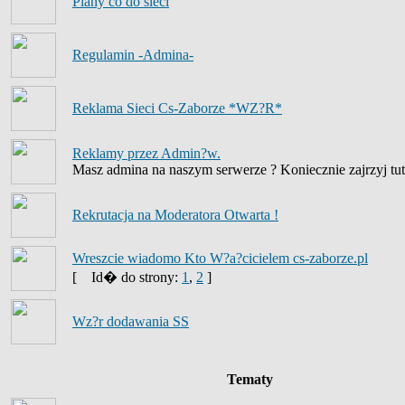
Plany co do sieci
Regulamin -Admina-
Reklama Sieci Cs-Zaborze *WZ?R*
Reklamy przez Admin?w.
Masz admina na naszym serwerze ? Koniecznie zajrzyj tut
Rekrutacja na Moderatora Otwarta !
Wreszcie wiadomo Kto W?a?cicielem cs-zaborze.pl
[
Id� do strony:
1
,
2
]
Wz?r dodawania SS
Tematy