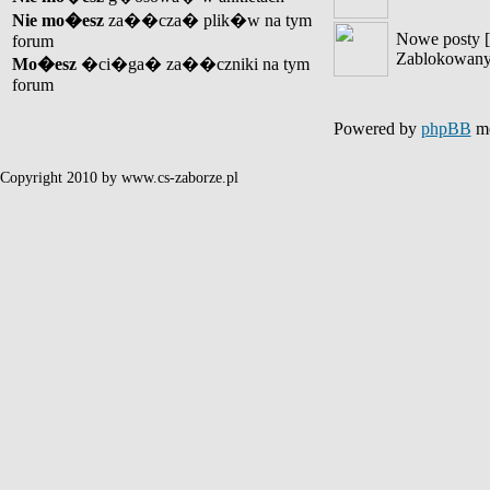
Nie mo�esz
za��cza� plik�w na tym
Nowe posty [
forum
Zablokowany
Mo�esz
�ci�ga� za��czniki na tym
forum
Powered by
phpBB
mo
Copyright 2010 by www.cs-zaborze.pl