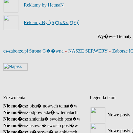
Reklamy by HetmaN
Reklamy By `(S)*[xXx]*(E)`
Wy�wietl tematy z
cs-zaborze.pl Strona G��wna
»
NASZE SERWERY
»
Zaborze [
Zezwolenia
Legenda ikon
Nie mo�esz
pisa� nowych temat�w
Nie mo�esz
odpowiada� w tematach
Nowe posty
Nie mo�esz
zmienia� swoich post�w
Nie mo�esz
usuwa� swoich post�w
Nowe posty [
Nie mo�esz
g�osowa� w ankietach