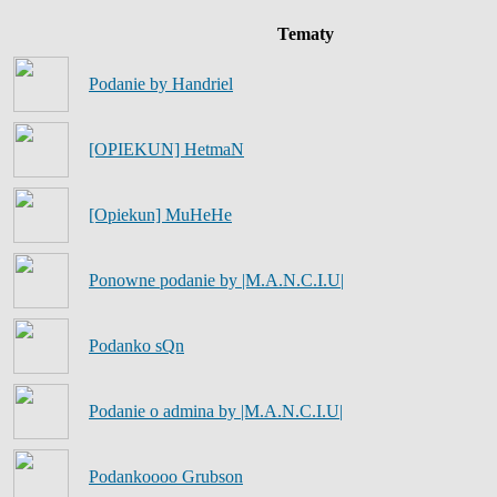
Tematy
Podanie by Handriel
[OPIEKUN] HetmaN
[Opiekun] MuHeHe
Ponowne podanie by |M.A.N.C.I.U|
Podanko sQn
Podanie o admina by |M.A.N.C.I.U|
Podankoooo Grubson