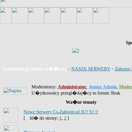
Sp
cs-zaborze.pl Strona G��wna
»
NASZE SERWERY
»
Zaborze
Moderatorzy:
Administrator
,
Junior Admin
,
Moder
U�ytkownicy przegl�daj�cy to forum: Brak
Wa�ne tematy
Nowe Serwery Cs-Zaborze.pl JU? S? !!
[
Id� do strony:
1
,
2
]