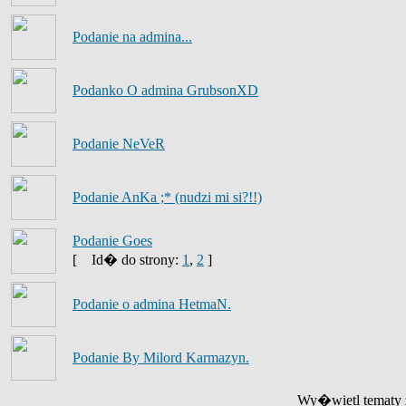
Podanie na admina...
Podanko O admina GrubsonXD
Podanie NeVeR
Podanie AnKa ;* (nudzi mi si?!!)
Podanie Goes
[
Id� do strony:
1
,
2
]
Podanie o admina HetmaN.
Podanie By Milord Karmazyn.
Wy�wietl tematy z