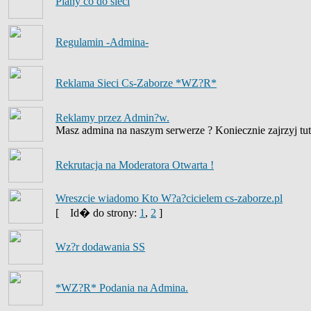
Plany co do sieci
Regulamin -Admina-
Reklama Sieci Cs-Zaborze *WZ?R*
Reklamy przez Admin?w.
Masz admina na naszym serwerze ? Koniecznie zajrzyj tut
Rekrutacja na Moderatora Otwarta !
Wreszcie wiadomo Kto W?a?cicielem cs-zaborze.pl
[
Id� do strony:
1
,
2
]
Wz?r dodawania SS
*WZ?R* Podania na Admina.