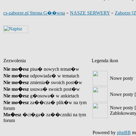
cs-zaborze.pl Strona G��wna
»
NASZE SERWERY
»
Zaborze [
Zezwolenia
Legenda ikon
Nie mo�esz
pisa� nowych temat�w
Nie mo�esz
odpowiada� w tematach
Nowe posty
Nie mo�esz
zmienia� swoich post�w
Nie mo�esz
usuwa� swoich post�w
Nowe posty [
Nie mo�esz
g�osowa� w ankietach
Nie mo�esz
za��cza� plik�w na tym
Nowe posty [
forum
Zablokowany
Mo�esz
�ci�ga� za��czniki na tym
forum
Powered by
phpBB
mo