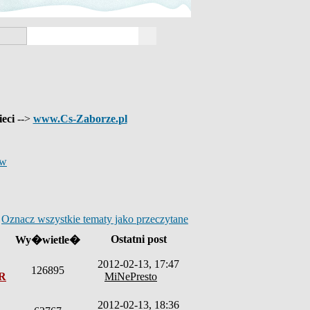
ieci
-->
www.Cs-Zaborze.pl
?w
Oznacz wszystkie tematy jako przeczytane
Ostatni post
Wy�wietle�
2012-02-13, 17:47
126895
eR
MiNePresto
2012-02-13, 18:36