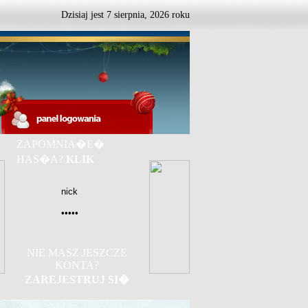
Dzisiaj jest
7
sierpnia,
2026 roku
ZAPOMNIA�E�
HAS�A?
KLIK
NIE MASZ JESZCZE
KONTA?
ZAREJESTRUJ SI�