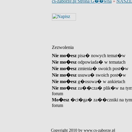
cs-zaborze.pl Strona G��wna
»
NASZE
Zezwolenia
Nie mo�esz
pisa� nowych temat�w
Nie mo�esz
odpowiada� w tematach
Nie mo�esz
zmienia� swoich post�w
Nie mo�esz
usuwa� swoich post�w
Nie mo�esz
g�osowa� w ankietach
Nie mo�esz
za��cza� plik�w na ty
forum
Mo�esz
�ci�ga� za��czniki na tym
forum
Copyright 2010 by www.cs-zaborze.pl