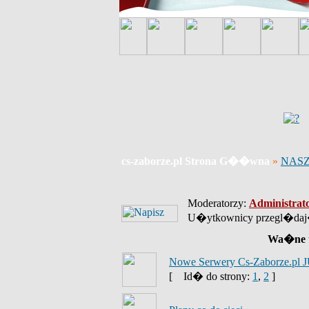
cs-zaborze.pl Strona G��wna
»
NASZ
Moderatorzy:
Administrat
U�ytkownicy przegl�daj�
Wa�ne 
Nowe Serwery Cs-Zaborze.pl J
[
Id� do strony:
1
,
2
]