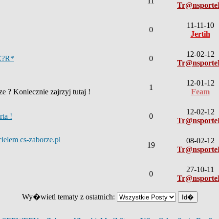
11
Tr@nsport
11-11-10
0
Jertih
12-02-12
Z?R*
0
Tr@nsport
12-01-12
1
 ? Koniecznie zajrzyj tutaj !
Feam
12-02-12
ta !
0
Tr@nsport
elem cs-zaborze.pl
08-02-12
19
Tr@nsport
27-10-11
0
Tr@nsport
Wy�wietl tematy z ostatnich: