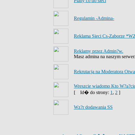
Plany co do sieci
Regulamin -Admina-
Reklama Sieci Cs-Zaborze *W
Reklamy przez Admin?w.
Masz admina na naszym serwerze
Rekrutacja na Moderatora Otwar
Wreszcie wiadomo Kto W?a?cici
[
Id� do strony:
1
,
2
]
Wz?r dodawania SS