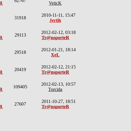
62767
eR
VeticK
2010-11-11, 15:47
31918
Jertih
2012-02-12, 03:18
29113
eR
Tr@nsporteR
2012-01-21, 18:14
29518
XeL
2012-02-12, 21:15
20419
eR
Tr@nsporteR
2012-02-13, 10:57
109405
eR
Torcida
2011-10-27, 18:51
27607
eR
Tr@nsporteR