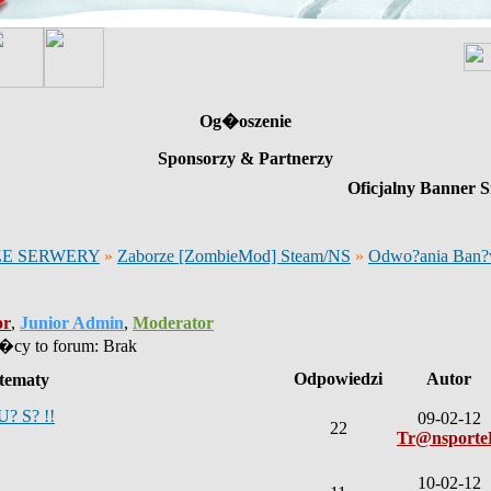
Og�oszenie
Sponsorzy & Partnerzy
Oficjalny Banner S
E SERWERY
»
Zaborze [ZombieMod] Steam/NS
»
Odwo?ania Ban
or
,
Junior Admin
,
Moderator
cy to forum: Brak
Odpowiedzi
Autor
tematy
U? S? !!
09-02-12
22
Tr@nsport
10-02-12