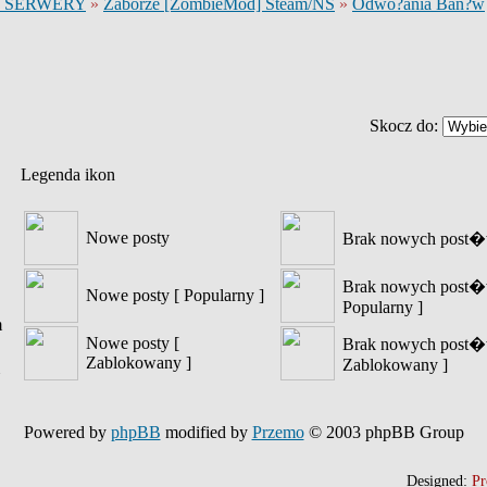
 SERWERY
»
Zaborze [ZombieMod] Steam/NS
»
Odwo?ania Ban?w
Skocz do:
Legenda ikon
Nowe posty
Brak nowych post
Brak nowych post�
Nowe posty [ Popularny ]
Popularny ]
m
Nowe posty [
Brak nowych post�
Zablokowany ]
Zablokowany ]
Powered by
phpBB
modified by
Przemo
© 2003 phpBB Group
Designed:
Pr