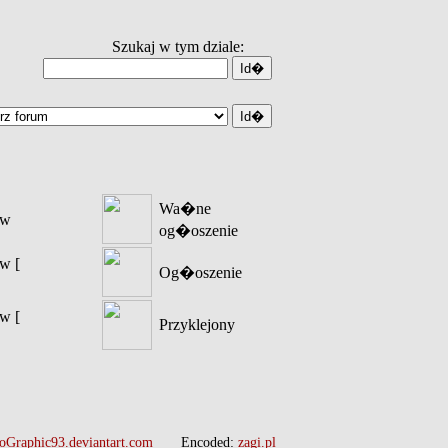
Szukaj w tym dziale:
Wa�ne
�w
og�oszenie
w [
Og�oszenie
w [
Przyklejony
oGraphic93.deviantart.com
Encoded:
zagi.pl