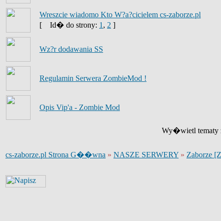
Wreszcie wiadomo Kto W?a?cicielem cs-zaborze.pl
[
Id� do strony:
1
,
2
]
Wz?r dodawania SS
Regulamin Serwera ZombieMod !
Opis Vip'a - Zombie Mod
Wy�wietl tematy z
cs-zaborze.pl Strona G��wna
»
NASZE SERWERY
»
Zaborze [