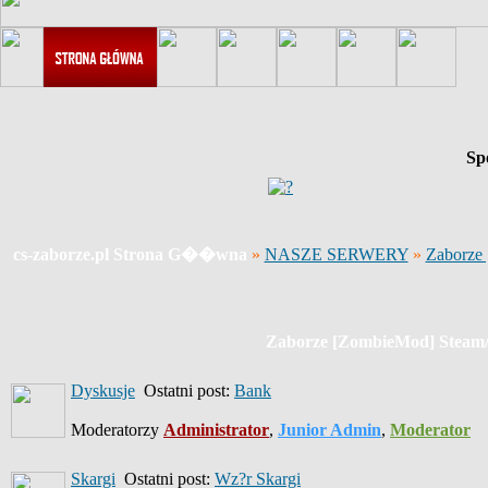
Sp
cs-zaborze.pl Strona G��wna
»
NASZE SERWERY
»
Zaborze
Zaborze [ZombieMod] Steam
Dyskusje
Ostatni post:
Bank
Moderatorzy
Administrator
,
Junior Admin
,
Moderator
Skargi
Ostatni post:
Wz?r Skargi