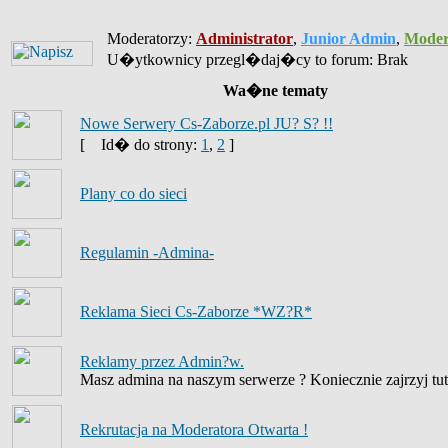
Moderatorzy:
Administrator
,
Junior Admin
,
Moder
U�ytkownicy przegl�daj�cy to forum: Brak
Wa�ne tematy
Nowe Serwery Cs-Zaborze.pl JU? S? !!
[
Id� do strony:
1
,
2
]
Plany co do sieci
Regulamin -Admina-
Reklama Sieci Cs-Zaborze *WZ?R*
Reklamy przez Admin?w.
Masz admina na naszym serwerze ? Koniecznie zajrzyj tut
Rekrutacja na Moderatora Otwarta !