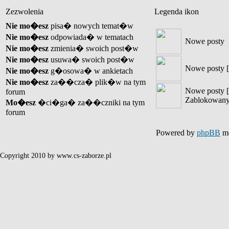
Zezwolenia
Legenda ikon
Nie mo�esz
pisa� nowych temat�w
Nie mo�esz
odpowiada� w tematach
Nowe posty
Nie mo�esz
zmienia� swoich post�w
Nie mo�esz
usuwa� swoich post�w
Nowe posty [
Nie mo�esz
g�osowa� w ankietach
Nie mo�esz
za��cza� plik�w na tym
Nowe posty [
forum
Zablokowany
Mo�esz
�ci�ga� za��czniki na tym
forum
Powered by
phpBB
mo
Copyright 2010 by www.cs-zaborze.pl