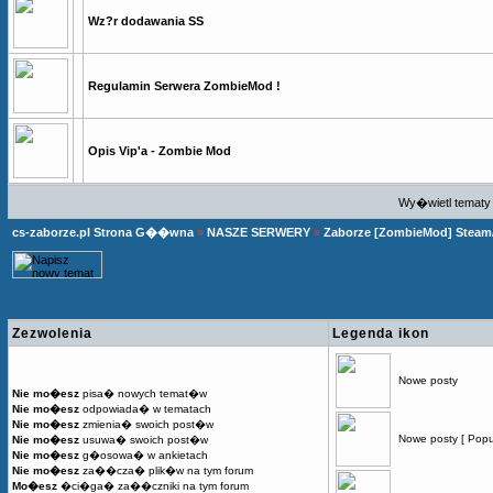
Wz?r dodawania SS
Regulamin Serwera ZombieMod !
Opis Vip'a - Zombie Mod
Wy�wietl tematy 
cs-zaborze.pl Strona G��wna
»
NASZE SERWERY
»
Zaborze [ZombieMod] Steam
Zezwolenia
Legenda ikon
Nowe posty
Nie mo�esz
pisa� nowych temat�w
Nie mo�esz
odpowiada� w tematach
Nie mo�esz
zmienia� swoich post�w
Nowe posty [ Popu
Nie mo�esz
usuwa� swoich post�w
Nie mo�esz
g�osowa� w ankietach
Nie mo�esz
za��cza� plik�w na tym forum
Mo�esz
�ci�ga� za��czniki na tym forum