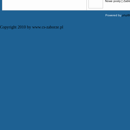
Nowe posty [ Zabl
Powered by
phpB
Copyright 2010 by www.cs-zaborze.pl