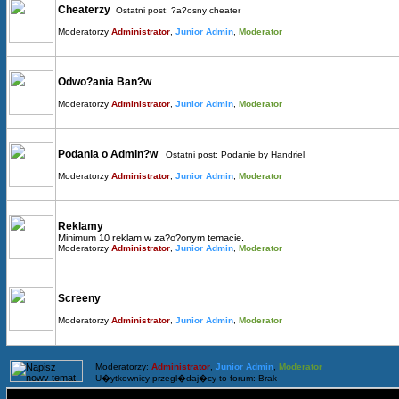
Cheaterzy
Ostatni post:
?a?osny cheater
Moderatorzy
Administrator
,
Junior Admin
,
Moderator
Odwo?ania Ban?w
Moderatorzy
Administrator
,
Junior Admin
,
Moderator
Podania o Admin?w
Ostatni post:
Podanie by Handriel
Moderatorzy
Administrator
,
Junior Admin
,
Moderator
Reklamy
Minimum 10 reklam w za?o?onym temacie.
Moderatorzy
Administrator
,
Junior Admin
,
Moderator
Screeny
Moderatorzy
Administrator
,
Junior Admin
,
Moderator
Moderatorzy:
Administrator
,
Junior Admin
,
Moderator
U�ytkownicy przegl�daj�cy to forum: Brak