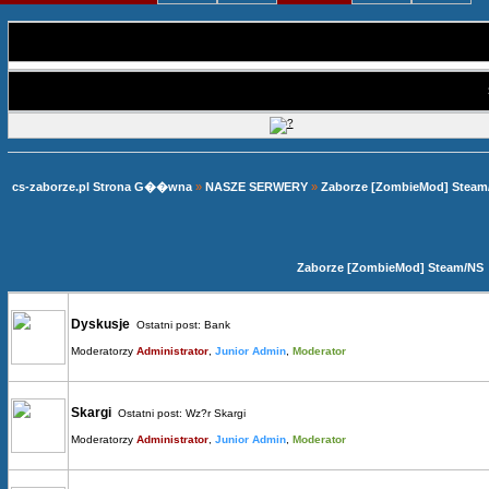
cs-zaborze.pl Strona G��wna
»
NASZE SERWERY
»
Zaborze [ZombieMod] Steam
Zaborze [ZombieMod] Steam/NS
Dyskusje
Ostatni post:
Bank
Moderatorzy
Administrator
,
Junior Admin
,
Moderator
Skargi
Ostatni post:
Wz?r Skargi
Moderatorzy
Administrator
,
Junior Admin
,
Moderator