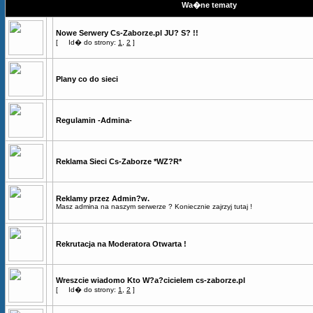
Wa�ne tematy
Nowe Serwery Cs-Zaborze.pl JU? S? !!
[
Id� do strony:
1
,
2
]
Plany co do sieci
Regulamin -Admina-
Reklama Sieci Cs-Zaborze *WZ?R*
Reklamy przez Admin?w.
Masz admina na naszym serwerze ? Koniecznie zajrzyj tutaj !
Rekrutacja na Moderatora Otwarta !
Wreszcie wiadomo Kto W?a?cicielem cs-zaborze.pl
[
Id� do strony:
1
,
2
]