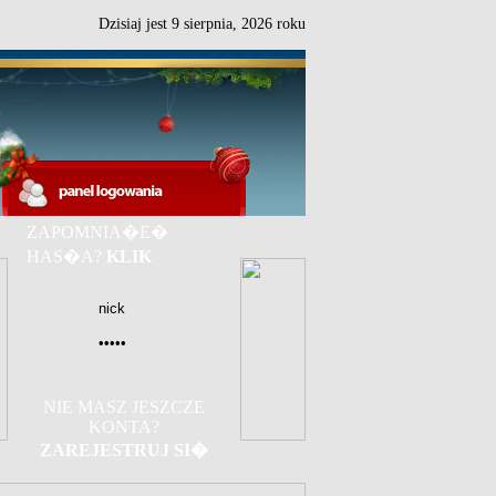
Dzisiaj jest
9
sierpnia,
2026 roku
ZAPOMNIA�E�
HAS�A?
KLIK
NIE MASZ JESZCZE
KONTA?
ZAREJESTRUJ SI�