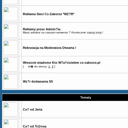
Reklama Sieci Cs-Zaborze *WZ?R*
Reklamy przez Admin?w.
Masz admina na naszym serwerze ? Koniecznie zajrzyj tutaj !
Rekrutacja na Moderatora Otwarta !
Wreszcie wiadomo Kto W?a?cicielem cs-zaborze.pl
[
Id� do strony:
1
,
2
]
Wz?r dodawania SS
Tematy
Co? od Jerta
Co? od Tr@nsa