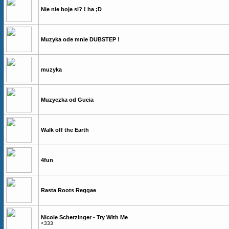
Nie nie boje si? ! ha ;D
Muzyka ode mnie DUBSTEP !
muzyka
Muzyczka od Gucia
Walk off the Earth
4fun
Rasta Roots Reggae
Nicole Scherzinger - Try With Me
<333