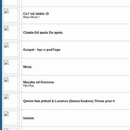
Co? od siebie :D
Moja Muza !
Chada-Od apelu Do apelu
Gospel - hyc o pod?oge
Mosa
Muzyka od Kronosa
Hip-Hop
Qwote feat pitbull & Lucenzo (Danza Kuduro) Throw your h
hmmm