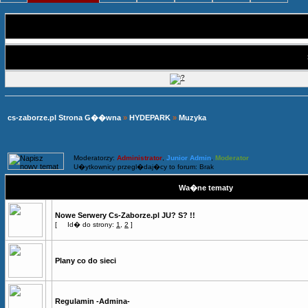
cs-zaborze.pl Strona G��wna
»
HYDEPARK
»
Muzyka
Moderatorzy:
Administrator
,
Junior Admin
,
Moderator
U�ytkownicy przegl�daj�cy to forum: Brak
Wa�ne tematy
Nowe Serwery Cs-Zaborze.pl JU? S? !!
[
Id� do strony:
1
,
2
]
Plany co do sieci
Regulamin -Admina-