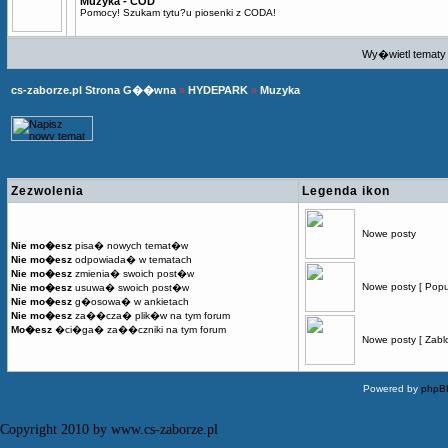
Muzyka - COD
Pomocy! Szukam tytu?u piosenki z CODA!
Wy�wietl tematy 
cs-zaborze.pl Strona G��wna
»
HYDEPARK
»
Muzyka
Zezwolenia
Legenda ikon
Nowe posty
Nie mo�esz
pisa� nowych temat�w
Nie mo�esz
odpowiada� w tematach
Nie mo�esz
zmienia� swoich post�w
Nowe posty [ Popu
Nie mo�esz
usuwa� swoich post�w
Nie mo�esz
g�osowa� w ankietach
Nie mo�esz
za��cza� plik�w na tym forum
Mo�esz
�ci�ga� za��czniki na tym forum
Nowe posty [ Zabl
Powered by
phpB
Copyright 2010 by www.cs-zaborze.pl