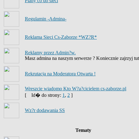
Plany co do sieci
Regulamin -Admina-
Reklama Sieci Cs-Zaborze *WZ?R*
Reklamy przez Admin?w.
Masz admina na naszym serwerze ? Koniecznie zajrzyj tut
Rekrutacja na Moderatora Otwarta !
Wreszcie wiadomo Kto W?a?cicielem cs-zaborze.pl
[
Id� do strony:
1
,
2
]
Wz?r dodawania SS
Tematy