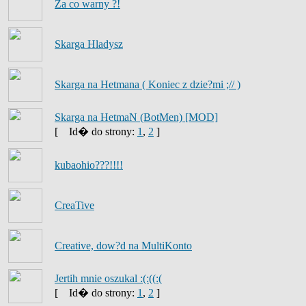
Za co warny ?!
Skarga Hladysz
Skarga na Hetmana ( Koniec z dzie?mi ;// )
Skarga na HetmaN (BotMen) [MOD]
[
Id� do strony:
1
,
2
]
kubaohio???!!!!
CreaTive
Creative, dow?d na MultiKonto
Jertih mnie oszukal :(:((:(
[
Id� do strony:
1
,
2
]