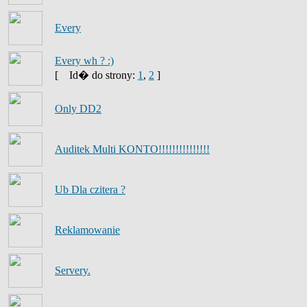
Every
Every wh ? :)
[
Id� do strony:
1
,
2
]
Only DD2
Auditek Multi KONTO!!!!!!!!!!!!!!!
Ub Dla czitera ?
Reklamowanie
Servery.