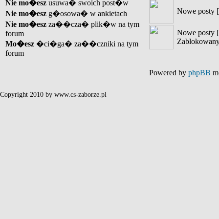
Nie mo�esz
usuwa� swoich post�w
Nowe posty [
Nie mo�esz
g�osowa� w ankietach
Nie mo�esz
za��cza� plik�w na tym
Nowe posty [
forum
Zablokowany
Mo�esz
�ci�ga� za��czniki na tym
forum
Powered by
phpBB
mo
Copyright 2010 by www.cs-zaborze.pl