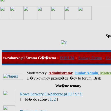
Sp
cs-zaborze.pl Strona G��wna
»
FORUM
»
Sprawy Forum
»
Co
Moderatorzy:
Administrator
,
Junior Admin
,
Moder
U�ytkownicy przegl�daj�cy to forum: Brak
Wa�ne tematy
Nowe Serwery Cs-Zaborze.pl JU? S? !!
[
Id� do strony:
1
,
2
]