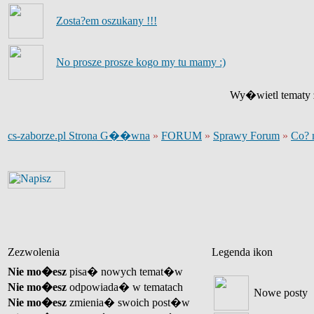
Zosta?em oszukany !!!
No prosze prosze kogo my tu mamy :)
Wy�wietl tematy z
cs-zaborze.pl Strona G��wna
»
FORUM
»
Sprawy Forum
»
Co? 
Zezwolenia
Legenda ikon
Nie mo�esz
pisa� nowych temat�w
Nie mo�esz
odpowiada� w tematach
Nowe posty
Nie mo�esz
zmienia� swoich post�w