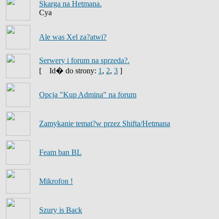
Skarga na Hetmana.
Cya
Ale was Xel za?atwi?
Serwery i forum na sprzeda?.
[
Id� do strony:
1
,
2
,
3
]
Opcja "Kup Admina" na forum
Zamykanie temat?w przez Shifta/Hetmana
Feam ban BL
Mikrofon !
Szury is Back