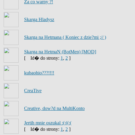
Za co warny ?!
Skarga Hladysz
Skarga na Hetmana ( Koniec z dzie?mi ;// )
Skarga na HetmaN (BotMen) [MOD]
[
Id� do strony:
1
,
2
]
kubaohio???!!!!
CreaTive
Creative, dow?d na MultiKonto
Jertih mnie oszukal :(:((:(
[
Id� do strony:
1
,
2
]