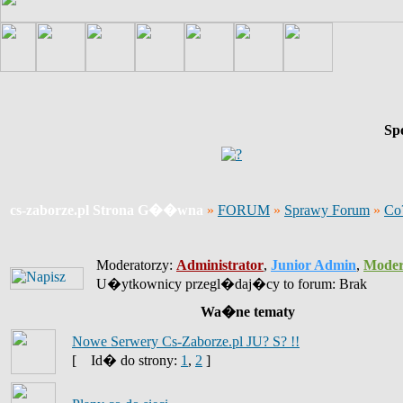
Sp
cs-zaborze.pl Strona G��wna
»
FORUM
»
Sprawy Forum
»
Co
Moderatorzy:
Administrator
,
Junior Admin
,
Moder
U�ytkownicy przegl�daj�cy to forum: Brak
Wa�ne tematy
Nowe Serwery Cs-Zaborze.pl JU? S? !!
[
Id� do strony:
1
,
2
]