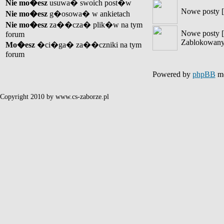
Nie mo�esz
usuwa� swoich post�w
Nowe posty [
Nie mo�esz
g�osowa� w ankietach
Nie mo�esz
za��cza� plik�w na tym
Nowe posty [
forum
Zablokowany
Mo�esz
�ci�ga� za��czniki na tym
forum
Powered by
phpBB
mo
Copyright 2010 by www.cs-zaborze.pl