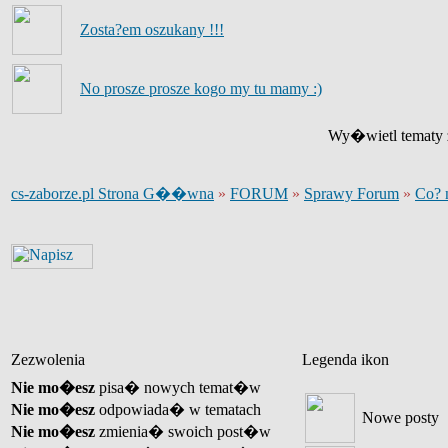
Zosta?em oszukany !!!
No prosze prosze kogo my tu mamy :)
Wy�wietl tematy z
cs-zaborze.pl Strona G��wna
»
FORUM
»
Sprawy Forum
»
Co? 
Zezwolenia
Legenda ikon
Nie mo�esz
pisa� nowych temat�w
Nie mo�esz
odpowiada� w tematach
Nowe posty
Nie mo�esz
zmienia� swoich post�w