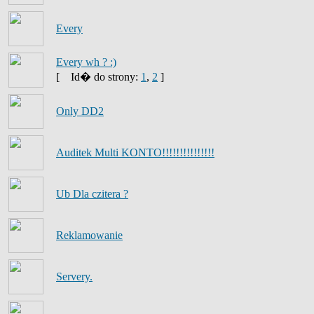
Every
Every wh ? :)
[
Id� do strony:
1
,
2
]
Only DD2
Auditek Multi KONTO!!!!!!!!!!!!!!!
Ub Dla czitera ?
Reklamowanie
Servery.