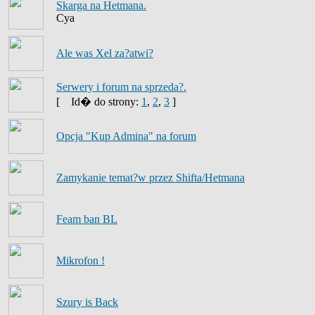
Skarga na Hetmana.
Cya
Ale was Xel za?atwi?
Serwery i forum na sprzeda?.
[
Id� do strony:
1
,
2
,
3
]
Opcja "Kup Admina" na forum
Zamykanie temat?w przez Shifta/Hetmana
Feam ban BL
Mikrofon !
Szury is Back