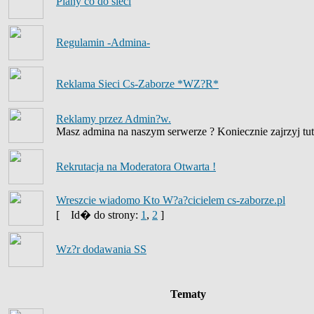
Plany co do sieci
Regulamin -Admina-
Reklama Sieci Cs-Zaborze *WZ?R*
Reklamy przez Admin?w.
Masz admina na naszym serwerze ? Koniecznie zajrzyj tut
Rekrutacja na Moderatora Otwarta !
Wreszcie wiadomo Kto W?a?cicielem cs-zaborze.pl
[
Id� do strony:
1
,
2
]
Wz?r dodawania SS
Tematy