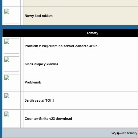
Nowy kod reklam
Tematy
Problem z Wej?ciem na serwer Zaborze 4Fun.
niedzialajacy klawisz
Problemik
Jertih czytaj TO!!!
Counter-Strike v23 download
Wy�wietl tematy 