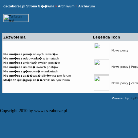
cs-zaborze.pl Strona G��wna
»
Archiwum
»
Archiwum
Zezwolenia
Legenda ikon
Nowe posty
Nie mo�esz
pisa� nowych temat�w
Nie mo�esz
odpowiada� w tematach
Nie mo�esz
zmienia� swoich post�w
Nowe posty [ Popu
Nie mo�esz
usuwa� swoich post�w
Nie mo�esz
g�osowa� w ankietach
Nie mo�esz
za��cza� plik�w na tym forum
Mo�esz
�ci�ga� za��czniki na tym forum
Nowe posty [ Zabl
Powered by
phpB
Copyright 2010 by www.cs-zaborze.pl