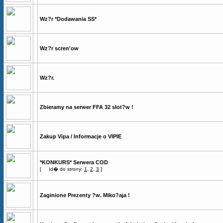
Wz?r *Dodawania SS*
Wz?r scren'ow
Wz?r.
Zbieramy na serwer FFA 32 slot?w !
Zakup Vipa / Informacje o VIPIE
*KONKURS* Serwera COD
[
Id� do strony:
1
,
2
,
3
]
Zaginione Prezenty ?w. Miko?aja !