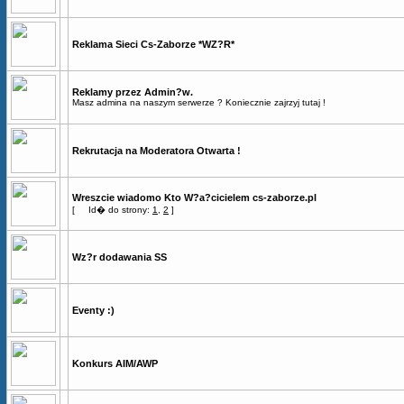
Reklama Sieci Cs-Zaborze *WZ?R*
Reklamy przez Admin?w.
Masz admina na naszym serwerze ? Koniecznie zajrzyj tutaj !
Rekrutacja na Moderatora Otwarta !
Wreszcie wiadomo Kto W?a?cicielem cs-zaborze.pl
[
Id� do strony:
1
,
2
]
Wz?r dodawania SS
Eventy :)
Konkurs AIM/AWP