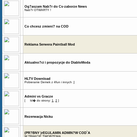
Og?aszam Nab?r do Cs-zaborze News
Nab?r OTWARTY !
Co chcesz zmieni? na COD
Reklama Serwera Paintball Mod
Aktualno?ci i propozycje do DiabloModa
HLTV Download
Pobieranie Demek z 4fun i innych ;]
Admini vs Gracze
[
Id� do strony:
1
,
2
]
Rezerwacja Nicku
(PR?BNY )rEGULAMIN ADMIN?W COD`A
W TRAKCIE TWORZENIA