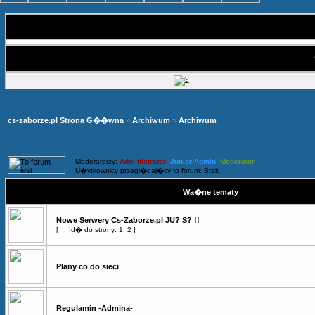
cs-zaborze.pl Strona G��wna
»
Archiwum
»
Archiwum
Moderatorzy:
Administrator
,
Junior Admin
,
Moderator
U�ytkownicy przegl�daj�cy to forum: Brak
Wa�ne tematy
Nowe Serwery Cs-Zaborze.pl JU? S? !!
[
Id� do strony:
1
,
2
]
Plany co do sieci
Regulamin -Admina-