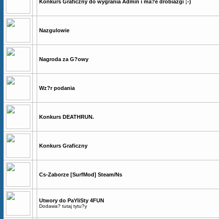
Konkurs Graficzny do wygrania Admin i ma?e drobiazgi ;-)
Nazgulowie
Nagroda za G?owy
Wz?r podania
Konkurs DEATHRUN.
Konkurs Graficzny
Cs-Zaborze [SurfMod] Steam/Ns
Utwory do PaYliSty 4FUN
Dodawa? tutaj tytu?y