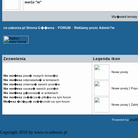
mer1x "m"
Wy�wietl tematy 
cs-zaborze.pl Strona G��wna
»
FORUM
»
Reklamy przez Admin?w
Zezwolenia
Legenda ikon
Nowe posty
Nie mo�esz
pisa� nowych temat�w
Nie mo�esz
odpowiada� w tematach
Nie mo�esz
zmienia� swoich post�w
Nowe posty [ Popu
Nie mo�esz
usuwa� swoich post�w
Nie mo�esz
g�osowa� w ankietach
Nie mo�esz
za��cza� plik�w na tym forum
Mo�esz
�ci�ga� za��czniki na tym forum
Nowe posty [ Zabl
Powered by
phpB
Copyright 2010 by www.cs-zaborze.pl