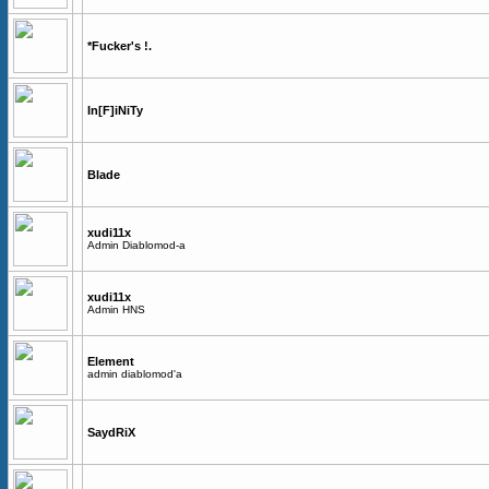
*Fucker's !.
In[F]iNiTy
Blade
xudi11x
Admin Diablomod-a
xudi11x
Admin HNS
Element
admin diablomod'a
SaydRiX