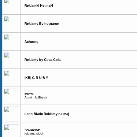
Reklamki HetmaN
Reklamy By hotname
Achtung
Reklamy by Coca Cola
|KB| G R U B Y
Muffi.
Admin JailBreak
Leon Blade Reklamy na maj
*kwiacior*
reklama sieci