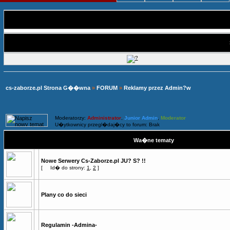
cs-zaborze.pl Strona G��wna
»
FORUM
»
Reklamy przez Admin?w
Moderatorzy:
Administrator
,
Junior Admin
,
Moderator
U�ytkownicy przegl�daj�cy to forum: Brak
Wa�ne tematy
Nowe Serwery Cs-Zaborze.pl JU? S? !!
[
Id� do strony:
1
,
2
]
Plany co do sieci
Regulamin -Admina-