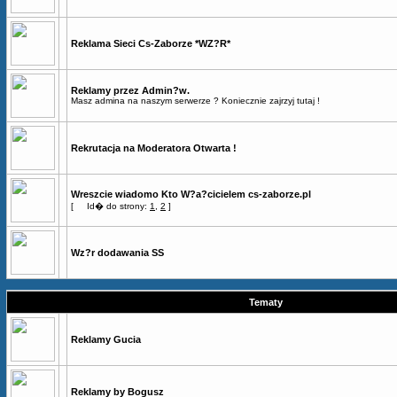
Reklama Sieci Cs-Zaborze *WZ?R*
Reklamy przez Admin?w.
Masz admina na naszym serwerze ? Koniecznie zajrzyj tutaj !
Rekrutacja na Moderatora Otwarta !
Wreszcie wiadomo Kto W?a?cicielem cs-zaborze.pl
[
Id� do strony:
1
,
2
]
Wz?r dodawania SS
Tematy
Reklamy Gucia
Reklamy by Bogusz