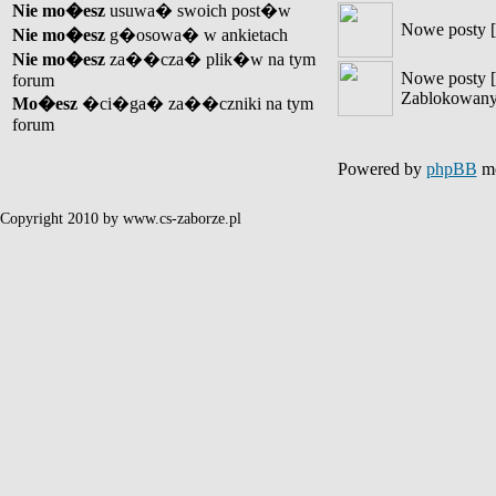
Nie mo�esz
usuwa� swoich post�w
Nowe posty [
Nie mo�esz
g�osowa� w ankietach
Nie mo�esz
za��cza� plik�w na tym
Nowe posty [
forum
Zablokowany
Mo�esz
�ci�ga� za��czniki na tym
forum
Powered by
phpBB
mo
Copyright 2010 by www.cs-zaborze.pl