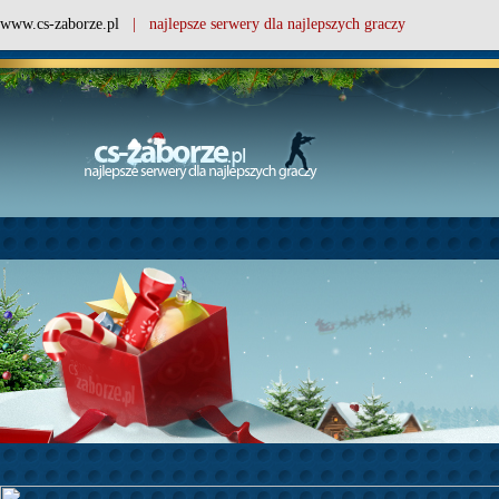
www.cs-zaborze.pl
| najlepsze serwery dla najlepszych graczy