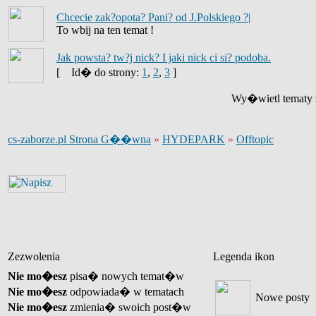
Chcecie zak?opota? Pani? od J.Polskiego ?|
To wbij na ten temat !
Jak powsta? tw?j nick? I jaki nick ci si? podoba.
[
Id� do strony:
1
,
2
,
3
]
Wy�wietl tematy z
cs-zaborze.pl Strona G��wna
»
HYDEPARK
»
Offtopic
Zezwolenia
Legenda ikon
Nie mo�esz
pisa� nowych temat�w
Nie mo�esz
odpowiada� w tematach
Nowe posty
Nie mo�esz
zmienia� swoich post�w