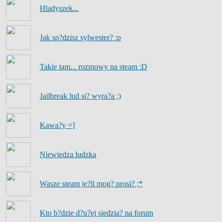
Hladyszek...
Jak sp?dzisz sylwester? :p
Takie tam... rozmowy na steam :D
Jailbreak lud si? wyra?a ;)
Kawa?y =]
Niewiedza ludzka
Wasze steam je?li mog? prosi? ;*
Kto b?dzie d?u?ej siedzia? na forum