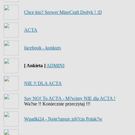
Chce kto? Serwer MineCraft Dedyk ! :D
ACTA
facebook - konkurs
[ Ankieta ]
ADMINI
NIE !! DLA ACTA
Say NO! To ACTA - M?wimy NIE dla ACTA !
Wa?ne !! Koniecznie przeczytaj !!!
Wpadki24 - Najg?upsze zdj?cia Polak?w