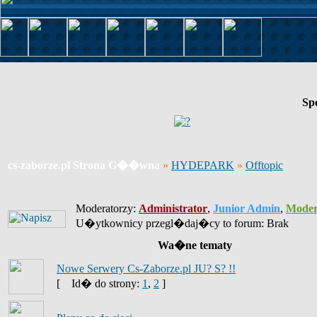
Sp
cs-zaborze.pl Strona G��wna
»
HYDEPARK
»
Offtopic
Moderatorzy:
Administrator
,
Junior Admin
,
Moder
U�ytkownicy przegl�daj�cy to forum: Brak
Wa�ne tematy
Nowe Serwery Cs-Zaborze.pl JU? S? !!
[
Id� do strony:
1
,
2
]