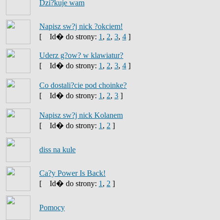
Dzi?kuje wam
Napisz sw?j nick ?okciem!
[
Id� do strony:
1
,
2
,
3
,
4
]
Uderz g?ow? w klawiatur?
[
Id� do strony:
1
,
2
,
3
,
4
]
Co dostali?cie pod choinke?
[
Id� do strony:
1
,
2
,
3
]
Napisz sw?j nick Kolanem
[
Id� do strony:
1
,
2
]
diss na kule
Ca?y Power Is Back!
[
Id� do strony:
1
,
2
]
Pomocy