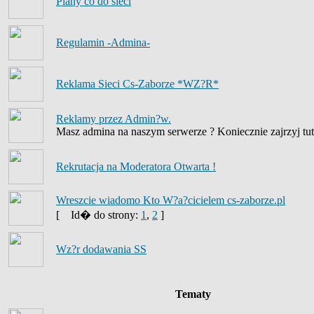
Plany co do sieci
Regulamin -Admina-
Reklama Sieci Cs-Zaborze *WZ?R*
Reklamy przez Admin?w.
Masz admina na naszym serwerze ? Koniecznie zajrzyj tut
Rekrutacja na Moderatora Otwarta !
Wreszcie wiadomo Kto W?a?cicielem cs-zaborze.pl
[
Id� do strony:
1
,
2
]
Wz?r dodawania SS
Tematy