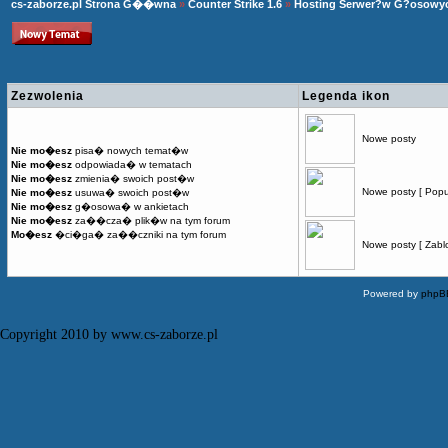
cs-zaborze.pl Strona G��wna
»
Counter Strike 1.6
»
Hosting Serwer?w G?osowy
Zezwolenia
Legenda ikon
Nowe posty
Nie mo�esz
pisa� nowych temat�w
Nie mo�esz
odpowiada� w tematach
Nie mo�esz
zmienia� swoich post�w
Nowe posty [ Popu
Nie mo�esz
usuwa� swoich post�w
Nie mo�esz
g�osowa� w ankietach
Nie mo�esz
za��cza� plik�w na tym forum
Mo�esz
�ci�ga� za��czniki na tym forum
Nowe posty [ Zabl
Powered by
phpB
Copyright 2010 by www.cs-zaborze.pl