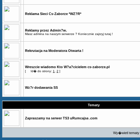
Reklama Sieci Cs-Zaborze *WZ?R*
Reklamy przez Admin?w.
Masz admina na naszym serwerze ? Koniecznie zajrzyj tutaj !
Rekrutacja na Moderatora Otwarta !
Wreszcie wiadomo Kto W?a?cicielem cs-zaborze.pl
[
Id� do strony:
1
,
2
]
Wz?r dodawania SS
Tematy
Zapraszamy na serwer TS3 uRumcajsa .com
Wy�wietl tematy 