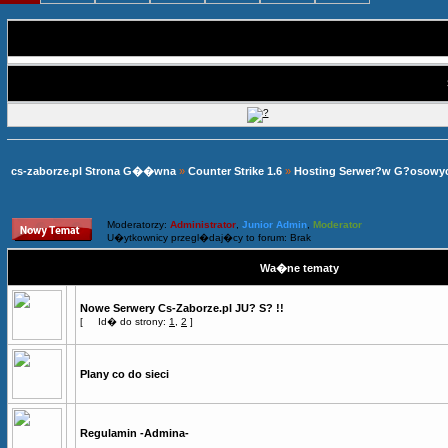
cs-zaborze.pl Strona G��wna
»
Counter Strike 1.6
»
Hosting Serwer?w G?osowy
Moderatorzy:
Administrator
,
Junior Admin
,
Moderator
U�ytkownicy przegl�daj�cy to forum: Brak
Wa�ne tematy
Nowe Serwery Cs-Zaborze.pl JU? S? !!
[
Id� do strony:
1
,
2
]
Plany co do sieci
Regulamin -Admina-