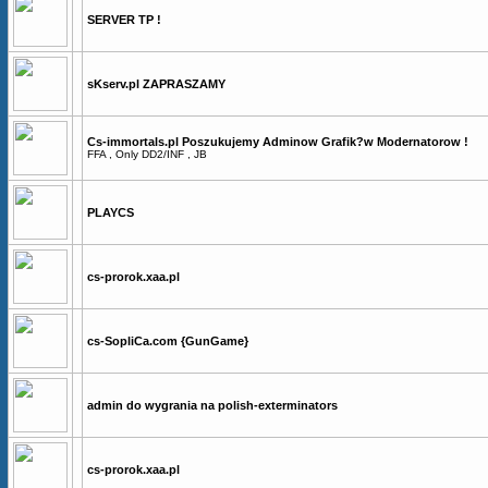
SERVER TP !
sKserv.pl ZAPRASZAMY
Cs-immortals.pl Poszukujemy Adminow Grafik?w Modernatorow !
FFA , Only DD2/INF , JB
PLAYCS
cs-prorok.xaa.pl
cs-SopliCa.com {GunGame}
admin do wygrania na polish-exterminators
cs-prorok.xaa.pl