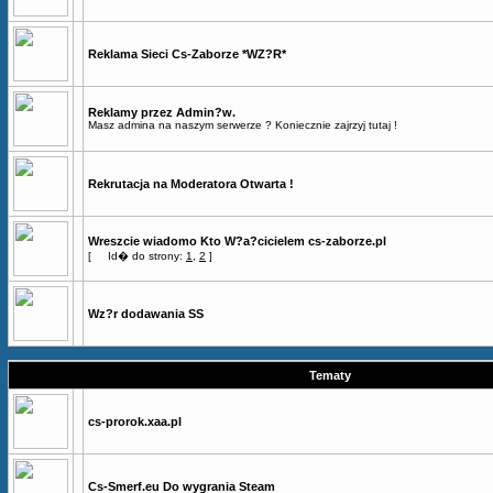
Reklama Sieci Cs-Zaborze *WZ?R*
Reklamy przez Admin?w.
Masz admina na naszym serwerze ? Koniecznie zajrzyj tutaj !
Rekrutacja na Moderatora Otwarta !
Wreszcie wiadomo Kto W?a?cicielem cs-zaborze.pl
[
Id� do strony:
1
,
2
]
Wz?r dodawania SS
Tematy
cs-prorok.xaa.pl
Cs-Smerf.eu Do wygrania Steam