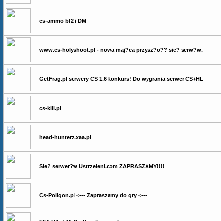
cs-ammo bf2 i DM
www.cs-holyshoot.pl - nowa maj?ca przysz?o?? sie? serw?w.
GetFrag.pl serwery CS 1.6 konkurs! Do wygrania serwer CS+HL
cs-kill.pl
head-hunterz.xaa.pl
Sie? serwer?w Ustrzeleni.com ZAPRASZAMY!!!!
Cs-Poligon.pl <--- Zapraszamy do gry <---