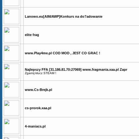
Lanowo.eu[AIM/AWP]Konkurs na do?adowanie
elite frag
www.Play4me.pl COD MOD , JEST CO GRAC !
Najlepszy FFA [31.186.81.70:27069] www.fragmania.xaa.pl Zapr
Zgarnij klucz STEAM !
www.Cs-Brejk.pl
cs-prorok.xaa.pl
4-maniacs.pl