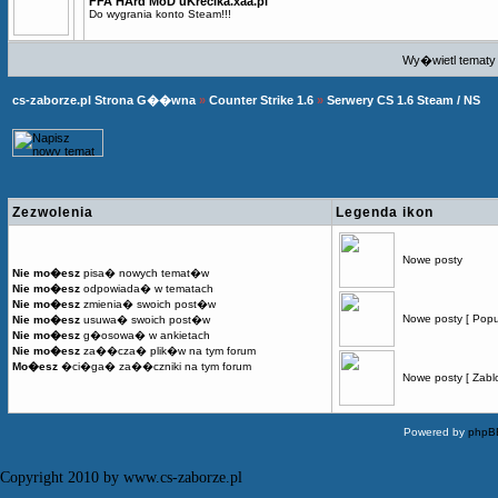
FFA HArd MoD uKrecika.xaa.pl
Do wygrania konto Steam!!!
Wy�wietl tematy 
cs-zaborze.pl Strona G��wna
»
Counter Strike 1.6
»
Serwery CS 1.6 Steam / NS
Zezwolenia
Legenda ikon
Nowe posty
Nie mo�esz
pisa� nowych temat�w
Nie mo�esz
odpowiada� w tematach
Nie mo�esz
zmienia� swoich post�w
Nowe posty [ Popu
Nie mo�esz
usuwa� swoich post�w
Nie mo�esz
g�osowa� w ankietach
Nie mo�esz
za��cza� plik�w na tym forum
Mo�esz
�ci�ga� za��czniki na tym forum
Nowe posty [ Zabl
Powered by
phpB
Copyright 2010 by www.cs-zaborze.pl