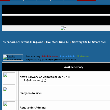
cs-zaborze.pl Strona G��wna
»
Counter Strike 1.6
»
Serwery CS 1.6 Steam / NS
Moderatorzy:
Administrator
,
Junior Admin
,
Moderator
U�ytkownicy przegl�daj�cy to forum: Brak
Wa�ne tematy
Nowe Serwery Cs-Zaborze.pl JU? S? !!
[
Id� do strony:
1
,
2
]
Plany co do sieci
Regulamin -Admina-